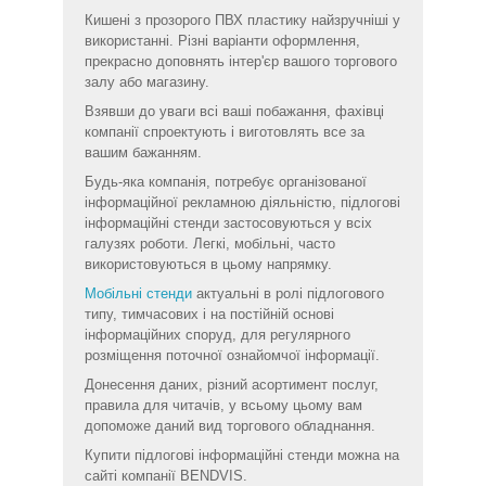
Кишені з прозорого ПВХ пластику найзручніші у
використанні. Різні варіанти оформлення,
прекрасно доповнять інтер'єр вашого торгового
залу або магазину.
Взявши до уваги всі ваші побажання, фахівці
компанії спроектують і виготовлять все за
вашим бажанням.
Будь-яка компанія, потребує організованої
інформаційної рекламною діяльністю, підлогові
інформаційні стенди застосовуються у всіх
галузях роботи. Легкі, мобільні, часто
використовуються в цьому напрямку.
Мобільні стенди
актуальні в ролі підлогового
типу, тимчасових і на постійній основі
інформаційних споруд, для регулярного
розміщення поточної ознайомчої інформації.
Донесення даних, різний асортимент послуг,
правила для читачів, у всьому цьому вам
допоможе даний вид торгового обладнання.
Купити підлогові інформаційні стенди можна на
сайті компанії BENDVIS.