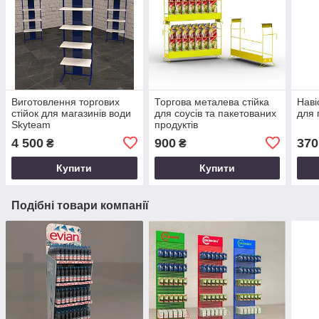
Виготовлення торгових
Торгова металева стійка
Наві
стійок для магазинів води
для соусів та пакетованих
для 
Skyteam
продуктів
4 500
900
370
₴
₴
Купити
Купити
Подібні товари компанії