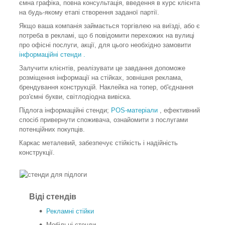
ємна графіка, повна консультація, введення в курс клієнта
на будь-якому етапі створення заданої партії.
Якщо ваша компанія займається торгівлею на виїзді, або є
потреба в рекламі, що б повідомити перехожих на вулиці
про офісні послуги, акції, для цього необхідно замовити
інформаційні стенди
.
Залучити клієнтів, реалізувати це завдання допоможе
розміщення інформації на стійках, зовнішня реклама,
брендування конструкцій. Наклейка на топер, об'єднання
роз'ємні букви, світлодіодна вивіска.
Підлога інформаційні стенди;
POS-матеріали
, ефективний
спосіб привернути споживача, ознайомити з послугами
потенційних покупців.
Каркас металевий, забезпечує стійкість і надійність
конструкції.
Віді стендів
Рекламні стійки
Мобільні стенди