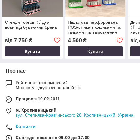
Стенди торгові 🛒 для
Підлогова перфорована
Дисп
води під будь-який бренд
POS-стійка з кошиками та
🛒 т
гачками під замовлення
наст
7 750
4 500
від
₴
₴
від
Купити
Купити
Про нас
Рейтинг не сформований
Менше 5 відгуків за останній рік
Працює з 10.02.2011
м. Кропивницький
вул. Степняка-Кравчинського 28, Кропивницький, Україна
Контакти
Сьогодні працює з 09:00 до 17:00