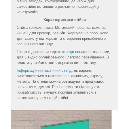
різних заходах, конференціях, де необхідно
самостійно встановити рекламно-інформаційну
конструкцію.
Характеристики стійки
Стійка-тримач, ніжки. Металевий профіль, можливі
кишені для брошур, бланків. Фарбування порошкове
для захисту від корозії та створення привабливого
зовнішнього вигляду.
Також в деяких випадках
стенди
оснащені колесами,
для швидко організованого і легкого переміщення. З
пластику стійки стоять дорожче ніж з металу.
Інформаційний настінний стенд
, як варіант,
виготовляється з матеріалів з композиту, акрилу,
металу. На стенді можна розміщувати продукцію,
запчастини, деталі. Різні елементи підвищують
привабливість, змушує покупця зупиниться, і
загострити увагу на цій стійці.