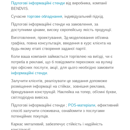
Підлогові інформаційні стенди
від виробника, компанії
BENDVIS.
Сучасне
торгове обладнання
, індивідуальний підхід.
Підлогові інформаційні стенди на замовлення, за
доступними цінами, високу європейську якість продукції.
Виготовлення, проектування, 3д-моделювання об'ємна
графіка, повна консультація, введення в курс клієнта на
будь-якому етапі створення заданої партії.
Коли ваша компанія займається торгівлею на виїзді, чи є
потреба в рекламі, що б повідомити перехожих на вулиці
про офісних послуги, акції, для цього необхідно замовити
інформаційні стенди
.
Залучити клієнтів, реалізувати це завдання допоможе
розміщення інформації на стійках, зовнішня реклама,
брендування конструкцій. Наклейка на топер, об'ємні букви,
світлодіодна вивіска.
Підлогові інформаційні стенди ;
POS-матеріали
, ефективний
спосіб залучити споживача, ознайомити з послугами
потенційних покупців.
Каркас металевий, забезпечує стійкість і надійність
конструкції.