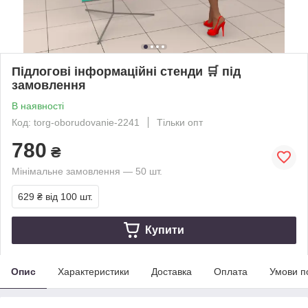
Підлогові інформаційні стенди 🛒 під
замовлення
В наявності
Код: torg-oborudovanie-2241
Тільки опт
780
₴
Мінімальне замовлення — 50 шт.
629 ₴
від 100 шт.
Купити
Опис
Характеристики
Доставка
Оплата
Умови п