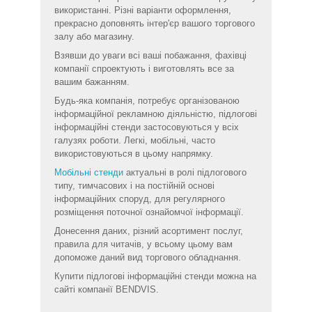
використанні. Різні варіанти оформлення,
прекрасно доповнять інтер'єр вашого торгового
залу або магазину.
Взявши до уваги всі ваші побажання, фахівці
компанії спроектують і виготовлять все за
вашим бажанням.
Будь-яка компанія, потребує організованою
інформаційної рекламною діяльністю, підлогові
інформаційні стенди застосовуються у всіх
галузях роботи. Легкі, мобільні, часто
використовуються в цьому напрямку.
Мобільні стенди
актуальні в ролі підлогового
типу, тимчасових і на постійній основі
інформаційних споруд, для регулярного
розміщення поточної ознайомчої інформації.
Донесення даних, різний асортимент послуг,
правила для читачів, у всьому цьому вам
допоможе даний вид торгового обладнання.
Купити підлогові інформаційні стенди можна на
сайті компанії BENDVIS.