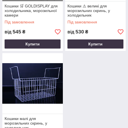
Кошики 🛒 GOLDISPLAY для
Кошики ⚠️ великі для
холодильника, морозильної
морозильних скринь, у
камери
холодильник
Під замовлення
Під замовлення
545
530
від
₴
від
₴
Купити
Купити
Кошики малі для
морозильних скринь, у
холодильник