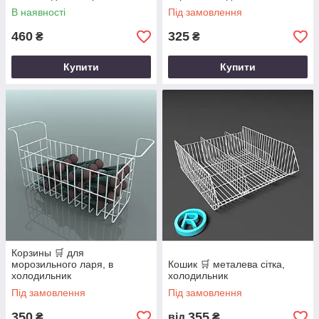
В наявності
Під замовлення
460
325
₴
₴
Купити
Купити
Корзины 🛒 для
морозильного ларя, в
Кошик 🛒 металева сітка,
холодильник
холодильник
Під замовлення
Під замовлення
350
355
₴
від
₴