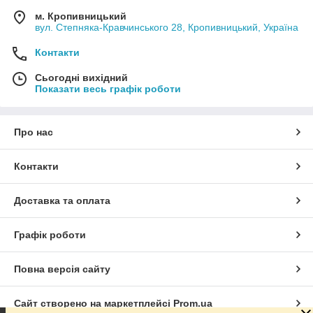
м. Кропивницький
вул. Степняка-Кравчинського 28, Кропивницький, Україна
Контакти
Сьогодні вихідний
Показати весь графік роботи
Про нас
Смітник
і сітки для морозильних ларей
мають порошково-
полімерне фарбування, яке захищає метал від впливу
нижчих температур. Вироби мають необмежений термін
Контакти
служби, що дозволить власникам техніки значно зменшити
витрати на її обслуговування.
Доставка та оплата
Компанія GOLDISPLAY спеціалізується на виготовленні
дротових кошиків з металу, використовуючи для цього
екологічно безпечні матеріали. Вироби придатні для
Графік роботи
зберігання харчових продуктів, тому їх можна
використовувати як магазини, супермаркети та місця
Повна версія сайту
реалізації.
Сайт створено на маркетплейсі
Prom.ua
Основні характеристики кошика для