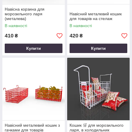
Навісна корзина для
морозильного ларя
Навісний металевий кошик
(металева)
для товарів на стелаж
В наявності
В наявності
410
420
₴
₴
Купити
Купити
Навісний металевий кошик з
Кошик 🛒 для морозильного
гачками для товарів
ларя, в холодильник