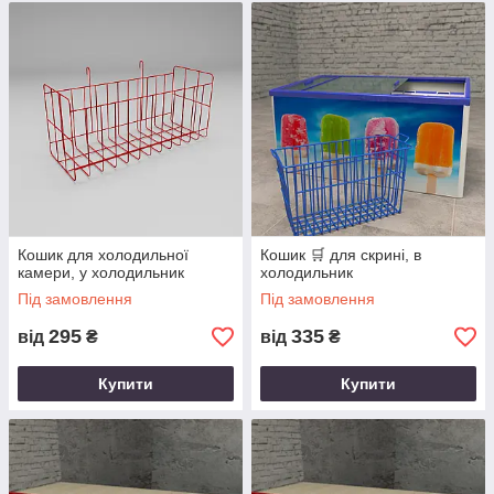
Кошик для холодильної
Кошик 🛒 для скрині, в
камери, у холодильник
холодильник
Під замовлення
Під замовлення
295
335
від
₴
від
₴
Купити
Купити