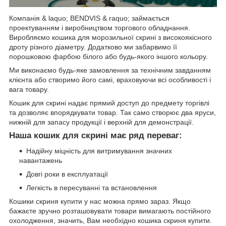
Компанія & laquo; BENDVIS & raquo; займається
проектуванням і виробництвом торгового обладнання.
Виробляємо кошика для морозильної скрині з високоякісного
дроту різного діаметру. Додатково ми забарвимо її
порошковою фарбою білого або будь-якого іншого кольору.
Ми виконаємо будь-яке замовлення за технічним завданням
клієнта або створимо його самі, враховуючи всі особливості і
вага товару.
Кошик для скрині надає прямий доступ до предмету торгівлі
та дозволяє впорядкувати товар. Так само створює два яруси,
нижній для запасу продукції і верхній для демонстрації.
Наша кошик для скрині має ряд переваг:
Надійну міцність для витримування значних
навантажень
Довгі роки в експлуатації
Легкість в пересуванні та встановлення
Кошики скриня купити у нас можна прямо зараз. Якщо
бажаєте зручно розташовувати товари вимагають постійного
охолодження, значить, Вам необхідно кошика скриня купити.