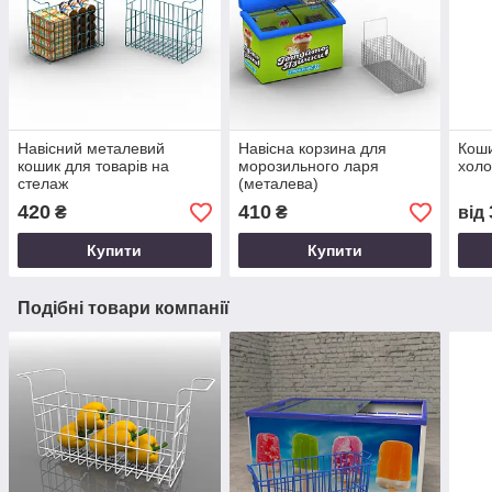
Навісний металевий
Навісна корзина для
Коши
кошик для товарів на
морозильного ларя
холо
стелаж
(металева)
420
410
₴
₴
від
Купити
Купити
Подібні товари компанії