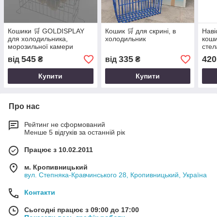
Кошики 🛒 GOLDISPLAY
Кошик 🛒 для скрині, в
Наві
для холодильника,
холодильник
коши
морозильної камери
стел
545
335
420
від
₴
від
₴
Купити
Купити
Про нас
Рейтинг не сформований
Менше 5 відгуків за останній рік
Працює з 10.02.2011
м. Кропивницький
вул. Степняка-Кравчинського 28, Кропивницький, Україна
Контакти
Сьогодні працює з 09:00 до 17:00