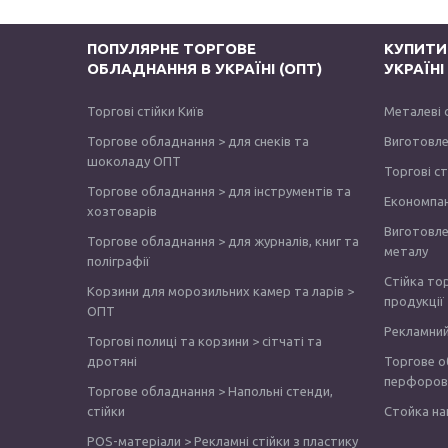
ПОПУЛЯРНЕ ТОРГОВЕ
КУПИТИ
ОБЛАДНАННЯ В УКРАЇНІ (ОПТ)
УКРАЇН
Торгові стійки Київ
Металеві 
Торгове обладнання > для снеків та
Виготовле
шоколаду ОПТ
Торгові с
Торгове обладнання > для інструментів та
Економпа
хозтоварів
Виготовле
Торгове обладнання > для журналів, книг та
металу
поліграфії
Стійка то
Корзини для морозильних камер та ларів >
продукції
ОПТ
Рекламний
Торгові полиці та корзини > сітчаті та
дротяні
Торгове о
перфоров
Торгове обладнання > Напольні стенди,
стійки
Стойка на
POS-матеріали > Рекламні стійки з пластику