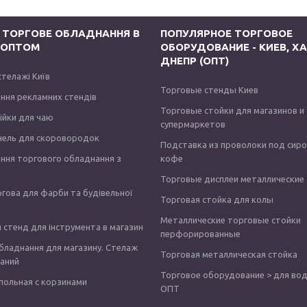
 ТОРГОВЕ ОБЛАДНАННЯ В
ПОПУЛЯРНОЕ ТОРГОВОЕ
І ОПТОМ
ОБОРУДОВАНИЕ - КИЕВ, ХА
ДНЕПР (ОПТ)
стелажі Київ
Торговые стенды Киев
ння рекламних стендів
Торговые стойки для магазинов и
тійки для чаю
супермаркетов
нель для скоровородок
Подставка из проволоки под сир
ння торгового обладнання з
кофе
Торговые дисплеи металлические
ргова для фарби та будівельної
Торговая стойка для колы
Металлические торговые стойки
 стенд для інструмента в магазин
перфорированные
бладнання для магазину. Стелаж
Торговая металлическая стойка
аний
Торговое оборудование > для вод
польная с корзинами
ОПТ