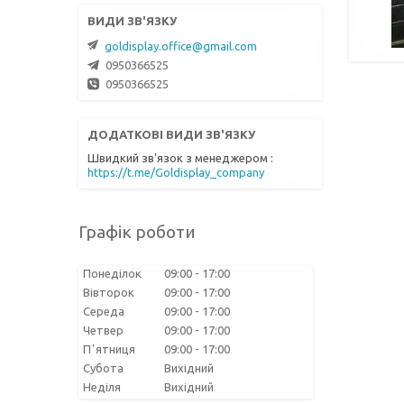
goldisplay.office@gmail.com
0950366525
0950366525
Швидкий зв'язок з менеджером
https://t.me/Goldisplay_company
Графік роботи
Понеділок
09:00
17:00
Вівторок
09:00
17:00
Середа
09:00
17:00
Четвер
09:00
17:00
Пʼятниця
09:00
17:00
Субота
Вихідний
Неділя
Вихідний