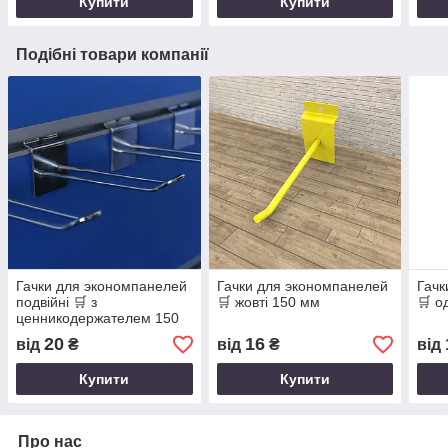
Купити
Купити
Подібні товари компанії
Гачки для экономпанелей
Гачки для экономпанелей
Гачк
подвійні 🛒 з
🛒 жовті 150 мм
🛒 о
ценникодержателем 150
мм
20
16
від
₴
від
₴
від
Купити
Купити
Про нас