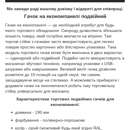
Ми завжди раді вашому дзвінку і відкриті для співпраці.
Гачок на економпанелі подвійний
Гачки на еконопанелі — це необхідний атрибут для будь-
якого торгового обладнання. Смороду дозволяють збільшити
кількість товару, який потрібно викласти на вітрини. Такі
торгові стійки з гачками часто використовують для легких
товарів простих картонних або блістерних упаковках. Така
модель торгового гачка може бути виконана в двох варіантах
— одинарний або подвійний. Подвійні часто використовують в
магазинах збутової технікою, наприклад упаковки з USB-
шнурами або навушниками. Великий виліт гачка дозволяє
розмітити до 10 позицій на одній смузі, тім самим,
заощаджуючи місце на стелажах. А можливість прибирати і
додавати гачки на економпанелі робить таку торговельну
стійку універсально для магазину.
Характеристики торгових подвійних гачків для
економпанелі:
довжина - 190 мм
фарбування - полімерно-порошкове
колір - сірий (можливий будь-який згідно RAL,