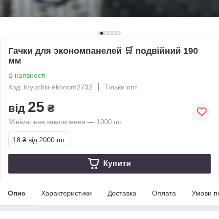
Гачки для экономпанелей 🛒 подвійний 190
мм
В наявності
Код: kryuchki-ekonom2732
Тільки опт
25
від
₴
Мінімальне замовлення — 1000 шт.
18 ₴
від 2000 шт.
Купити
Опис
Характеристики
Доставка
Оплата
Умови п