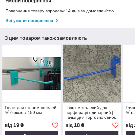
Умови повернення
Повернення товару впродовж 14 днів за домовленістю
Всі умови повернення
З цим товаром також замовляють
Гачки для экономпанелей
Гачок металевий для
Гачк
🛒 бірюзові 150 мм
перфорації одинарний |
🛒 п
Гачки для торгових стійок
під замовлення
19
18
від
₴
від
₴
від