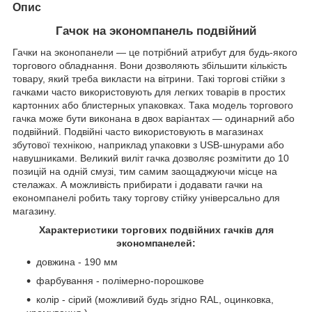
Опис
Гачок на экономпанель подвійний
Гачки на эконопанели — це потрібний атрибут для будь-якого
торгового обладнання. Вони дозволяють збільшити кількість
товару, який треба викласти на вітрини. Такі торгові стійки з
гачками часто використовують для легких товарів в простих
картонних або блистерных упаковках. Така модель торгового
гачка може бути виконана в двох варіантах — одинарний або
подвійний. Подвійні часто використовують в магазинах
збутової технікою, наприклад упаковки з USB-шнурами або
навушниками. Великий виліт гачка дозволяє розмітити до 10
позицій на одній смузі, тим самим заощаджуючи місце на
стелажах. А можливість прибирати і додавати гачки на
економпанелі робить таку торгову стійку універсально для
магазину.
Характеристики торгових подвійних гачків для
экономпанелей:
довжина - 190 мм
фарбування - полімерно-порошкове
колір - сірий (можливий будь згідно RAL, оцинковка,