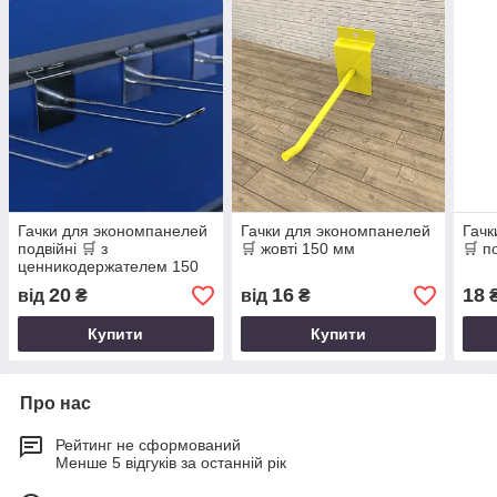
Гачки для экономпанелей
Гачки для экономпанелей
Гачк
подвійні 🛒 з
🛒 жовті 150 мм
🛒 п
ценникодержателем 150
мм
20
16
18
від
₴
від
₴
Купити
Купити
Про нас
Рейтинг не сформований
Менше 5 відгуків за останній рік