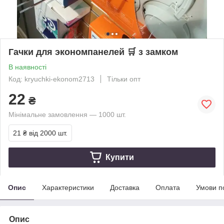
Гачки для экономпанелей 🛒 з замком
В наявності
Код: kryuchki-ekonom2713
Тільки опт
22
₴
Мінімальне замовлення — 1000 шт.
21 ₴
від 2000 шт.
Купити
Опис
Характеристики
Доставка
Оплата
Умови п
Опис