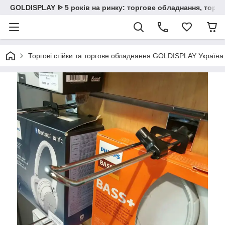
GOLDISPLAY ᐉ 5 років на ринку: торгове обладнання, торгов
Торгові стійки та торгове обладнання GOLDISPLAY Україна. К