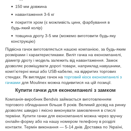
150 мм довжина
навантаження 3-6 кг
покриття хром (є можливість цинк, фарбування в
будь-який колір)
товщина дроту 3-5 мм (можемо виготовити будь-яку
конструкцію)
Підвісна гачок виготовляється нашою компанією, за будь-яким
розмірами і характеристиками. Виліт гачка на економпанелі,
діаметр дроту і модель залежить від навантаження. Замок
дозволяє розміщувати дорогі товари, наприклад навушники,
комп'ютерні миші або USB-кабелю, на відкритих торгових
стендах. Як виглядає гачок на
торговий кіоск економпанелі з
гачками
для Moulinex можна подивитися на цій позиції.
Купити гачки для економпанелі з замком
Компанія-виробник Bendvis займається виготовленням
торгового обладнання більше 8 років. Великий досвід на ринку
дозволяє швидко і якісно виконувати замовлення в стислі
терміни. Купити гачки для економпанелі можна через зручну
онлайн-форму або на нашу номером телефону в розділі
контакти. Термін виконання — 5-14 днів. Доставка по Україні,