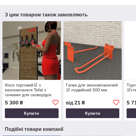
З цим товаром також замовляють
Кіоск торговий🛒 з
Гачки для экономпанелей
Торг
економпанелі Tefal з
🛒 подвійний 500 мм
🛒ст
гачками для сковорідок
5 300
21
5 7
₴
від
₴
Купити
Купити
Подібні товари компанії