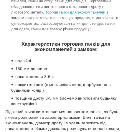
панелей, гачки на сітку, гачки для стендів. Торговельне
обладнання гачки виготовлені з металевого дроту і
листового металу.
Торгові гачки для экономпанелей
з
замком використовується в місцях продажу, в магазинах, в
супермаркетах. Застосовуються гачки для стендів, гачки
для одягу, гачки для товару різної продукції.
Характеристики торгових гачків для
экономпанелей з замком:
подвійні
150 мм довжина
навантаження 3-6 кг
покриття хром (є можливість цинк, фарбування в
будь-який колір )
товщина дроту 3-5 мм (можемо виготовити будь-яку
конструкцію )
Підвісний гачок виготовляється нашою компанією, за будь-
якими розмірами та характеристиками. Виліт гачка на
экономпанель, діаметр дроту і модель залежить від
навантаження. Замок дозволяє розміщувати дорогі товари,