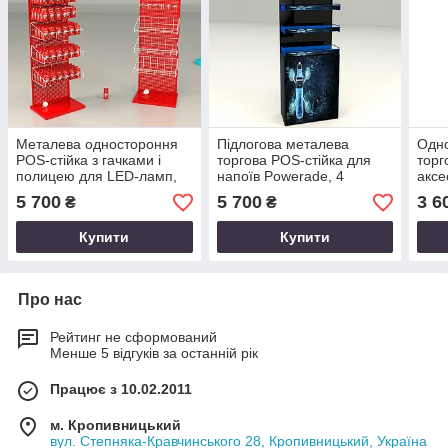
Металева одностороння
Підлогова металева
Одн
POS-стійка з гачками і
торгова POS-стійка для
торг
полицею для LED-ламп,
напоїв Powerade, 4
аксе
електротоварів під
полиці, під замовлення
Kids
5 700
5 700
3 6
₴
₴
замовлення оптом
оптом
замо
Купити
Купити
Про нас
Рейтинг не сформований
Менше 5 відгуків за останній рік
Працює з 10.02.2011
м. Кропивницький
вул. Степняка-Кравчинського 28, Кропивницький, Україна