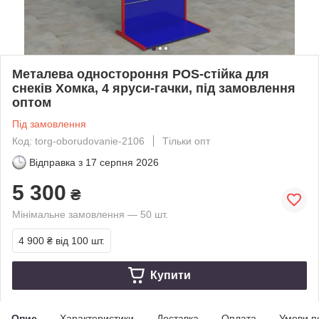
Металева одностороння POS-стійка для
снеків Хомка, 4 яруси-гачки, під замовлення
оптом
Під замовлення
Код: torg-oborudovanie-2106
Тільки опт
Відправка з
17 серпня 2026
5 300
₴
Мінімальне замовлення — 50 шт.
4 900 ₴
від 100 шт.
Купити
Опис
Характеристики
Доставка
Оплата
Умови п