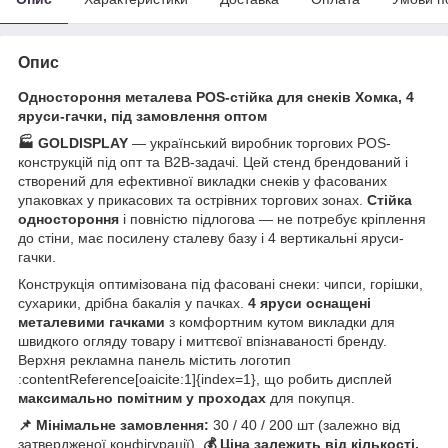
Опис
Одностороння металева POS-стійка для снеків Хомка, 4
яруси-гачки, під замовлення оптом
🏭 GOLDISPLAY
— український виробник торгових POS-
конструкцій під опт та B2B-задачі. Цей стенд брендований і
створений для ефективної викладки снеків у фасованих
упаковках у прикасових та острівних торгових зонах.
Стійка
одностороння
і повністю підлогова — не потребує кріплення
до стіни, має посилену сталеву базу і 4 вертикальні яруси-
гачки.
Конструкція оптимізована під фасовані снеки: чипси, горішки,
сухарики, дрібна бакалія у пачках.
4 яруси оснащені
металевими гачками
з комфортним кутом викладки для
швидкого огляду товару і миттєвої впізнаваності бренду.
Верхня рекламна панель містить логотип
:contentReference[oaicite:1]{index=1}, що робить дисплей
максимально помітним у проходах
для покупця.
📌 Мінімальне замовлення:
30 / 40 / 200 шт (залежно від
затвердженої конфігурації).
💰 Ціна залежить від кількості,