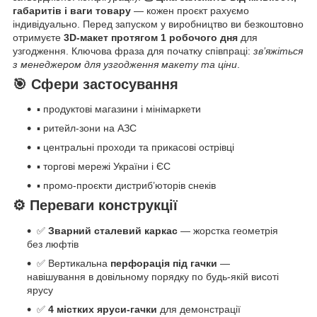
габаритів і ваги товару
— кожен проєкт рахуємо
індивідуально. Перед запуском у виробництво ви безкоштовно
отримуєте
3D-макет протягом 1 робочого дня
для
узгодження. Ключова фраза для початку співпраці:
зв’яжіться
з менеджером для узгодження макету та ціни
.
🎯 Сфери застосування
▪ продуктові магазини і мінімаркети
▪ ритейл-зони на АЗС
▪ центральні проходи та прикасові острівці
▪ торгові мережі України і ЄС
▪ промо-проєкти дистриб’юторів снеків
⚙ Переваги конструкції
✅
Зварний сталевий каркас
— жорстка геометрія
без люфтів
✅ Вертикальна
перфорація під гачки
—
навішування в довільному порядку по будь-якій висоті
ярусу
✅
4 містких яруси-гачки
для демонстрації