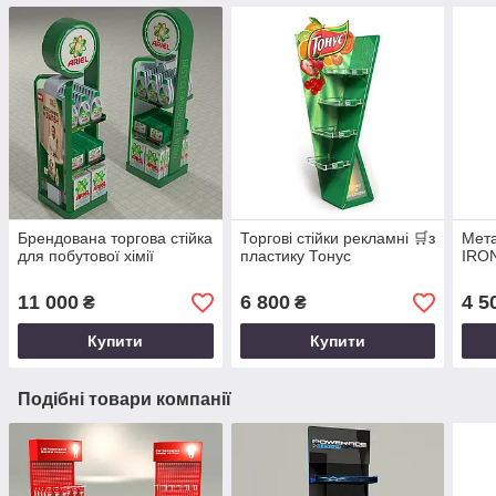
Брендована торгова стійка
Торгові стійки рекламні 🛒з
Мета
для побутової хімії
пластику Тонус
IRON
11 000
6 800
4 5
₴
₴
Купити
Купити
Подібні товари компанії