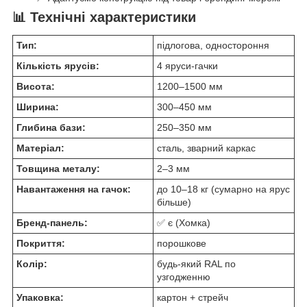
📊 Технічні характеристики
Тип:
підлогова, одностороння
Кількість ярусів:
4 яруси-гачки
Висота:
1200–1500 мм
Ширина:
300–450 мм
Глибина бази:
250–350 мм
Матеріал:
сталь, зварний каркас
Товщина металу:
2–3 мм
Навантаження на гачок:
до 10–18 кг (сумарно на ярус
більше)
Бренд-панель:
✅ є (Хомка)
Покриття:
порошкове
Колір:
будь-який RAL по
узгодженню
Упаковка:
картон + стрейч