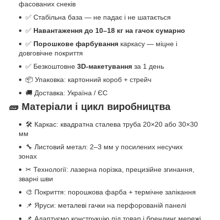
фасованих снеків
✅ Стабільна база — не падає і не шатається
✅
Навантаження до 10–18 кг на гачок сумарно
✅
Порошкове фарбування
каркасу — міцне і
довговічне покриття
✅ Безкоштовне
3D-макетування
за 1 день
📦 Упаковка: картонний короб + стрейч
🚚 Доставка: Україна / ЄС
🧱 Матеріали і цикл виробництва
🛠 Каркас: квадратна сталева труба 20×20 або 30×30
мм
🔧 Листовий метал: 2–3 мм у посилених несучих
зонах
✂ Технології: лазерна порізка, прецизійне згинання,
зварні шви
🎨 Покриття: порошкова фарба + термічне запікання
📌 Яруси: металеві гачки на перфорованій панелі
📌 Адаптуємо конструкцію під товар і брендинг мережі