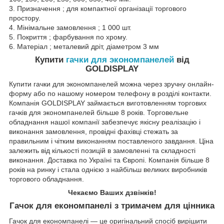
3. Призначення ; для компактної організації торгового
простору.
4. Мінімальне замовлення ; 1 000 шт.
5. Покриття ; фарбування по хрому.
6. Матеріал ; металевий дріт, діаметром 3 мм
Купити
гачки для экономпанелей
від
GOLDISPLAY
Купити гачки для экономпанелей можна через зручну онлайн-
форму або по нашому номером телефону в розділі контакти.
Компанія GOLDISPLAY займається виготовленням торгових
гачків для экономпанелей більше 8 років. Торговельне
обладнання нашої компанії забезпечує якісну реалізацію і
виконання замовлення, провідні фахівці стежать за
правильним і чітким виконанням поставленого завдання. Ціна
залежить від кількості позицій в замовленні та складності
виконання. Доставка по Україні та Європі. Компанія більше 8
років на ринку і стала однією з найбільш великих виробників
торгового обладнання.
Чекаємо Ваших дзвінків!
Гачок для економпанелі з тримачем для цінника
Гачок для економпанелі — це оригінальний спосіб вирішити