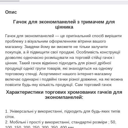
Опис
Гачок для экономпанелей з тримачем для
цінника
Гачок для экономпанелей — це оригінальний спосіб вирішити
проблему з візуальним оформленням вітрини вашого
магазину. Завдяки йому ви зможете не тільки залучити
покупців, а й підвищити свої продажі. Особливість конструкції
дозволяє одночасно розміщувати на торговій стійці гачок і
цінник. Такий гачок відмінно підходить для різної дрібної
продукції однієї групи товарів, які знаходяться на одному
торговому стенді. Асортимент нашого інтернет-магазину
включає одинарні і подвійні гачки різної довжини, на які можна
повісити будь-яку кількість продукції. Сам торговий гачок
Характеристики торгових хромованих гачків для
экономпанелей:
1. Універсальні у використанні, підходить для будь-яких типів
сіток.
2. Мобільні і прості у використанні, стандартні розміри ; 50,
100, 150, 200, 250, 300, 350, 400 мм.