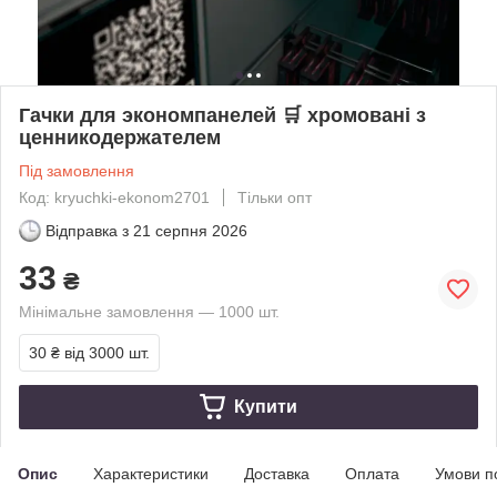
Гачки для экономпанелей 🛒 хромовані з
ценникодержателем
Під замовлення
Код: kryuchki-ekonom2701
Тільки опт
Відправка з
21 серпня 2026
33
₴
Мінімальне замовлення — 1000 шт.
30 ₴
від 3000 шт.
Купити
Опис
Характеристики
Доставка
Оплата
Умови п