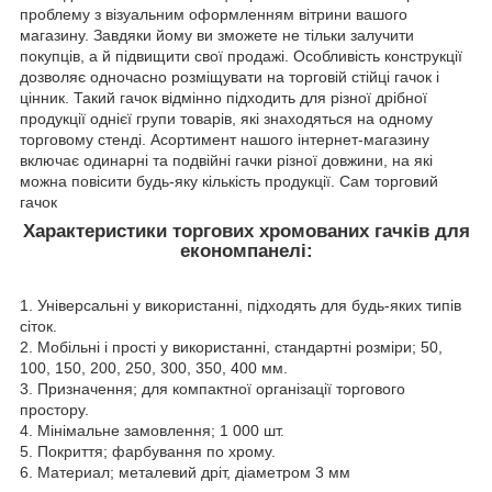
проблему з візуальним оформленням вітрини вашого
магазину. Завдяки йому ви зможете не тільки залучити
покупців, а й підвищити свої продажі. Особливість конструкції
дозволяє одночасно розміщувати на торговій стійці гачок і
цінник. Такий гачок відмінно підходить для різної дрібної
продукції однієї групи товарів, які знаходяться на одному
торговому стенді. Асортимент нашого інтернет-магазину
включає одинарні та подвійні гачки різної довжини, на які
можна повісити будь-яку кількість продукції. Сам торговий
гачок
Характеристики торгових хромованих гачків для
економпанелі:
1. Універсальні у використанні, підходять для будь-яких типів
сіток.
2. Мобільні і прості у використанні, стандартні розміри; 50,
100, 150, 200, 250, 300, 350, 400 мм.
3. Призначення; для компактної організації торгового
простору.
4. Мінімальне замовлення; 1 000 шт.
5. Покриття; фарбування по хрому.
6. Материал; металевий дріт, діаметром 3 мм