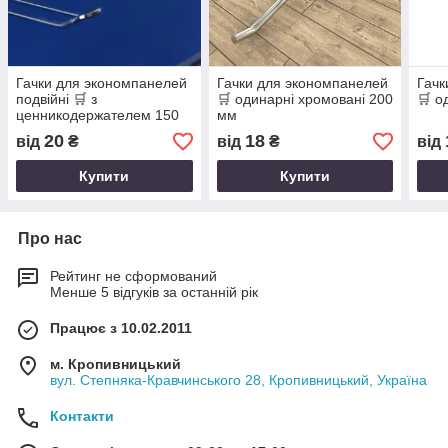
Гачки для экономпанелей
Гачки для экономпанелей
Гачк
подвійні 🛒 з
🛒 одинарні хромовані 200
🛒 о
ценникодержателем 150
мм
мм
20
18
від
₴
від
₴
від
Купити
Купити
Про нас
Рейтинг не сформований
Менше 5 відгуків за останній рік
Працює з 10.02.2011
м. Кропивницький
вул. Степняка-Кравчинського 28, Кропивницький, Україна
Контакти