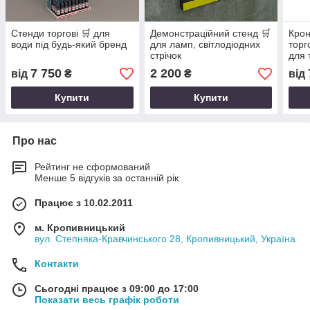
Стенди торгові 🛒 для
Демонстраційний стенд 🛒
Крон
води під будь-який бренд
для ламп, світлодіодних
торг
стрічок
для 
7 750
2 200
від
₴
₴
від
Купити
Купити
Про нас
Рейтинг не сформований
Менше 5 відгуків за останній рік
Працює з 10.02.2011
м. Кропивницький
вул. Степняка-Кравчинського 28, Кропивницький, Україна
Контакти
Сьогодні працює з 09:00 до 17:00
Показати весь графік роботи