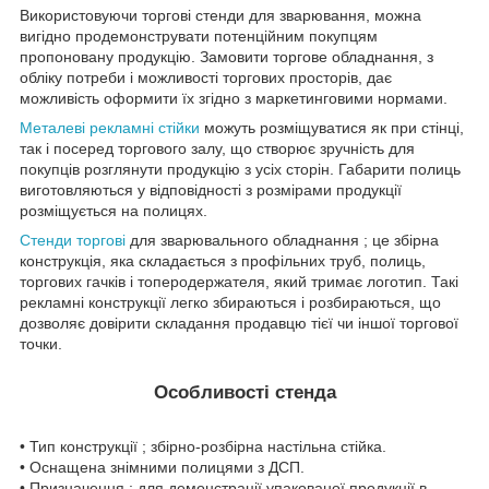
Використовуючи торгові стенди для зварювання, можна
вигідно продемонструвати потенційним покупцям
пропоновану продукцію. Замовити торгове обладнання, з
обліку потреби і можливості торгових просторів, дає
можливість оформити їх згідно з маркетинговими нормами.
Металеві рекламні стійки
можуть розміщуватися як при стінці,
так і посеред торгового залу, що створює зручність для
покупців розглянути продукцію з усіх сторін. Габарити полиць
виготовляються у відповідності з розмірами продукції
розміщується на полицях.
Стенди торгові
для зварювального обладнання ; це збірна
конструкція, яка складається з профільних труб, полиць,
торгових гачків і топеродержателя, який тримає логотип. Такі
рекламні конструкції легко збираються і розбираються, що
дозволяє довірити складання продавцю тієї чи іншої торгової
точки.
Особливості стенда
• Тип конструкції ; збірно-розбірна настільна стійка.
• Оснащена знімними полицями з ДСП.
• Призначення ; для демонстрації упакованої продукції в