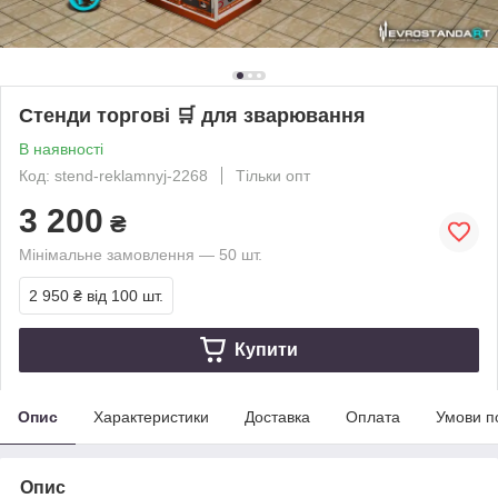
Стенди торгові 🛒 для зварювання
В наявності
Код: stend-reklamnyj-2268
Тільки опт
3 200
₴
Мінімальне замовлення — 50 шт.
2 950 ₴
від 100 шт.
Купити
Опис
Характеристики
Доставка
Оплата
Умови п
Опис