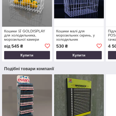
Кошики 🛒 GOLDISPLAY
Кошики малі для
Підл
для холодильника,
морозильних скринь, у
POS-
морозильної камери
холодильник
гачк
545
530
4 5
від
₴
₴
Купити
Купити
Подібні товари компанії