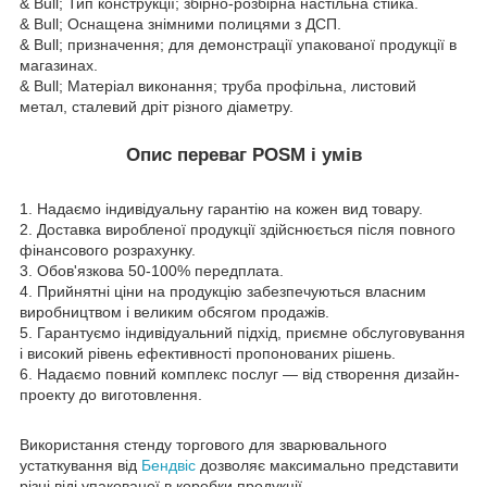
& Bull; Тип конструкції; збірно-розбірна настільна стійка.
& Bull; Оснащена знімними полицями з ДСП.
& Bull; призначення; для демонстрації упакованої продукції в
магазинах.
& Bull; Матеріал виконання; труба профільна, листовий
метал, сталевий дріт різного діаметру.
Опис переваг POSM і умів
1. Надаємо індивідуальну гарантію на кожен вид товару.
2. Доставка виробленої продукції здійснюється після повного
фінансового розрахунку.
3. Обов'язкова 50-100% передплата.
4. Прийнятні ціни на продукцію забезпечуються власним
виробництвом і великим обсягом продажів.
5. Гарантуємо індивідуальний підхід, приємне обслуговування
і високий рівень ефективності пропонованих рішень.
6. Надаємо повний комплекс послуг — від створення дизайн-
проекту до виготовлення.
Використання стенду торгового для зварювального
устаткування від
Бендвіс
дозволяє максимально представити
різні віді упакованої в коробки продукції.