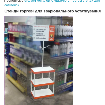
Пропонуємо
стелажі металеві CHEMPIOIL
,
торгові стенди для
лампочок
Стенди торгові для зварювального устаткування