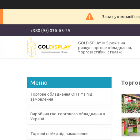
Зараз у компанії н
+380 (95) 036-65-25
GOLDISPLAY ᐉ 5 років на
ринку: торгове обладнання,
торгові стійки, стелажі
Торго
Торгове обладнання ОПТ та під
замовлення
Виробництво торгового обладнання в
Україні
Торгові стійки під замовлення