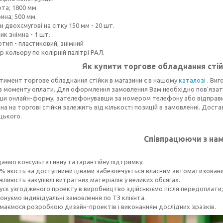
ота; 1800 мм
ина; 500 мм.
и двохсмугові на сітку 150 мм - 20 шт.
к знімна - 1 шт.
тип - пластиковий, знімний
р кольору по колірній палітрі РАЛ.
Як купити торгове обладнання сті
тимент торгове обладнання стійки в магазини є в нашому
каталозі
. Виг
 з моменту оплати. Для оформлення замовлення Вам необхідно пов'язат
и онлайн-форму, зателефонувавши за номером телефону або відправити
іна на торгові стійки залежить від кількості позицій в замовленні. Доста
цького.
Співпрацюючи з на
адаємо консультативну та гарантійну підтримку.
00% якість за доступними цінами забезпечується власним автоматизова
ожливість закупівлі витратних матеріалів у великих обсягах.
апуск узгодженого проекту в виробництво здійснюємо після передоплати;
иконуємо індивідуальні замовлення по ТЗ клієнта.
аймаємося розробкою дизайн-проектів і виконанням дослідних зразків.