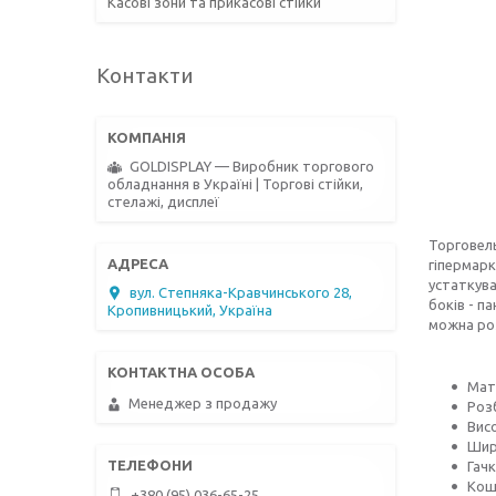
Касові зони та прикасові стійки
Контакти
GOLDISPLAY — Виробник торгового
обладнання в Україні | Торгові стійки,
стелажі, дисплеї
Торговель
гіпермарк
устаткува
вул. Степняка-Кравчинського 28,
боків - п
Кропивницький, Україна
можна роз
Мат
Менеджер з продажу
Роз
Висо
Шири
Гачк
Коши
+380 (95) 036-65-25