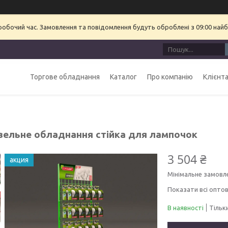
еробочий час. Замовлення та повідомлення будуть оброблені з 09:00 найб
Торгове обладнання
Каталог
Про компанію
Клієнт
вельне обладнання стійка для лампочок
3 504 ₴
акция
Мінімальне замовл
Показати всі оптов
В наявності
Тільк