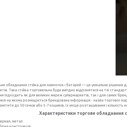
не обладнання стійка для лампочок і батарей — це унікальне рішення д
етів. Така стійка торговельна буде вигідно відрізнятися на тлі стандар
я підходить як для великих мереж супермаркетів, так і для самих бренді
анелі на якому розміщується брендована інформація - назва торгової мар
мітити до 50 гачків або 5-7 кошиків, їх місце розташування і кількість
Характеристики торгове обладнання с
ериал; метал
бірна конструкція