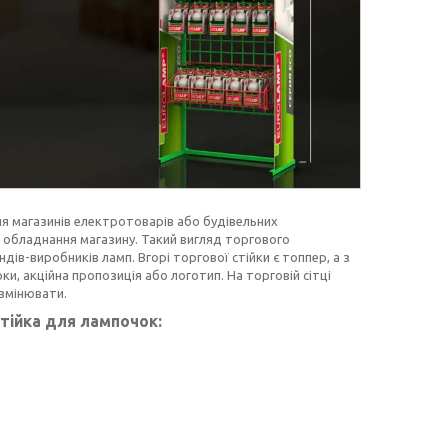
ля магазинів електротоварів або будівельних
го обладнання магазину. Такий вигляд торгового
дів-виробників ламп. Вгорі торгової стійки є топпер, а з
ки, акційна пропозиція або логотип. На торговій сітці
 змінювати.
тійка для лампочок: