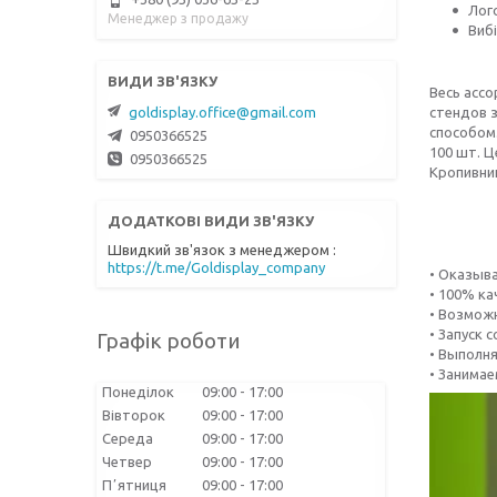
Лого
Менеджер з продажу
Вибі
Весь асс
goldisplay.office@gmail.com
стендов 
способом.
0950366525
100 шт. Ц
0950366525
Кропивни
Швидкий зв'язок з менеджером
https://t.me/Goldisplay_company
• Оказыв
• 100% к
• Возмож
• Запуск 
Графік роботи
• Выполн
• Занима
Понеділок
09:00
17:00
Вівторок
09:00
17:00
Середа
09:00
17:00
Четвер
09:00
17:00
Пʼятниця
09:00
17:00