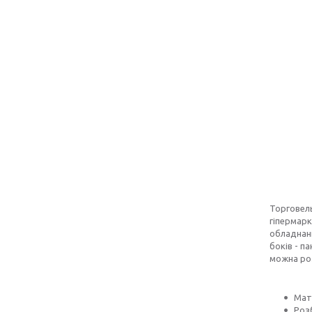
Торговель
гіпермарк
обладнанн
боків - п
можна роз
Мат
Роз