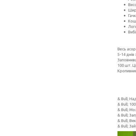
Вис
Шир
Гачк
Коши
Лого
Вибі
Весь асор
5-14 днів
Заповнивш
100 шт. Ц
Кропивни
& Bull; Н
& Bull; 1
& Bull; М
& Bull; З
& Bull; В
& Bull; З