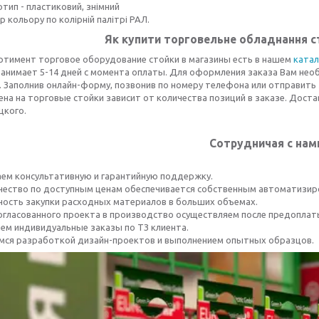
тип - пластиковий, знімний
р кольору по колірній палітрі РАЛ.
Як купити торговельне обладнання с
ортимент торговое оборудование стойки в магазины есть в нашем
катал
занимает 5-14 дней с момента оплаты. Для оформления заказа Вам не
 Заполнив онлайн-форму, позвонив по номеру телефона или отправить 
ена на торговые стойки зависит от количества позиций в заказе. Достав
цкого.
Сотрудничая с нам
аем консультативную и гарантийную поддержку.
ачество по доступным ценам обеспечивается собственным автоматизи
ность закупки расходных материалов в больших объемах.
согласованного проекта в производство осуществляем после предоплаты
яем индивидуальные заказы по ТЗ клиента.
емся разработкой дизайн-проектов и выполнением опытных образцов.