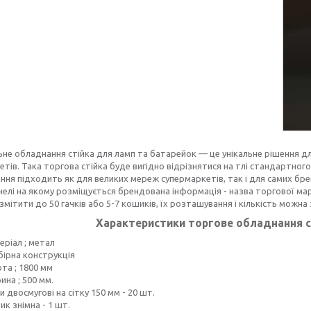
не обладнання стійка для ламп та батарейок — це унікальне рішення д
етів. Така торгова стійка буде вигідно відрізнятися на тлі стандартно
ння підходить як для великих мереж супермаркетів, так і для самих брен
анелі на якому розміщується брендована інформація - назва торгової мар
мітити до 50 гачків або 5-7 кошиків, їх розташування і кількість можна
Характеристики торгове обладнання с
еріал ; метал
бірна конструкція
та ; 1800 мм
на ; 500 мм.
и двосмугові на сітку 150 мм - 20 шт.
к знімна - 1 шт.