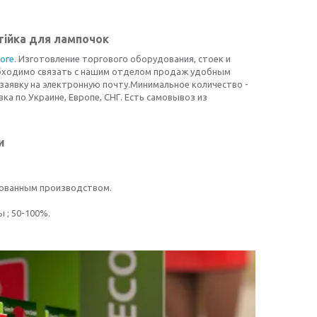
тійка для лампочок
оге
. Изготовление торгового оборудования, стоек и
обходимо связать с нашим отделом продаж удобным
заявку на электронную почту.Минимальное количество -
ка по Украине, Европе, СНГ. Есть самовывоз из
и
рованным производством.
 ; 50-100%.