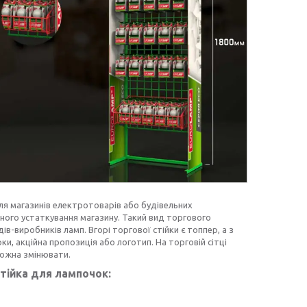
ля магазинів електротоварів або будівельних
тного устаткування магазину. Такий вид торгового
в-виробників ламп. Вгорі торгової стійки є топпер, а з
ки, акційна пропозиція або логотип. На торговій сітці
 можна змінювати.
тійка для лампочок: