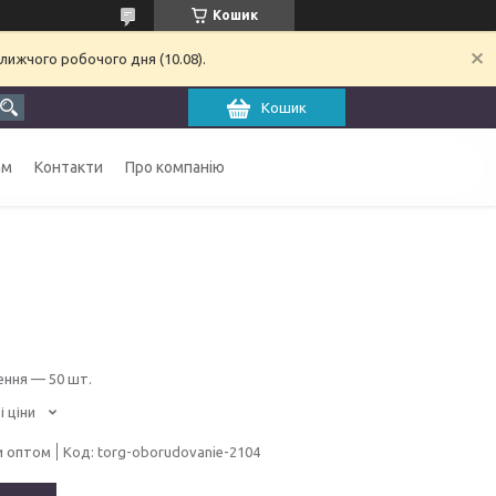
Кошик
лижчого робочого дня (10.08).
Кошик
ам
Контакти
Про компанію
ення — 50 шт.
і ціни
и оптом
Код:
torg-oborudovanie-2104