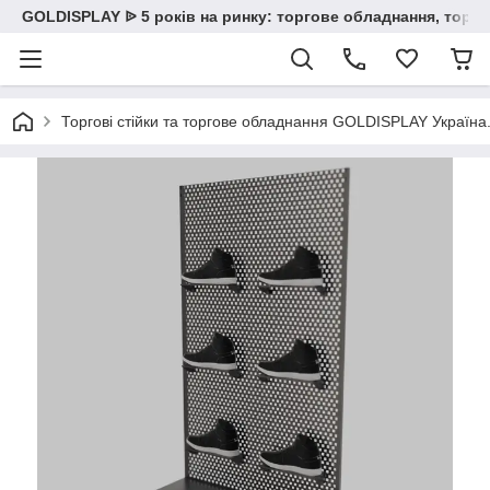
GOLDISPLAY ᐉ 5 років на ринку: торгове обладнання, торгов
Торгові стійки та торгове обладнання GOLDISPLAY Україна. К