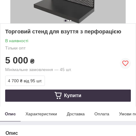
Торговий стенд для взуття з перфорацією
В наявності
Тільки опт
5 000
₴
Мінімальне замовлення — 45 шт.
4 700 ₴
від 95 шт.
Купити
Опис
Характеристики
Доставка
Оплата
Умови п
Опис