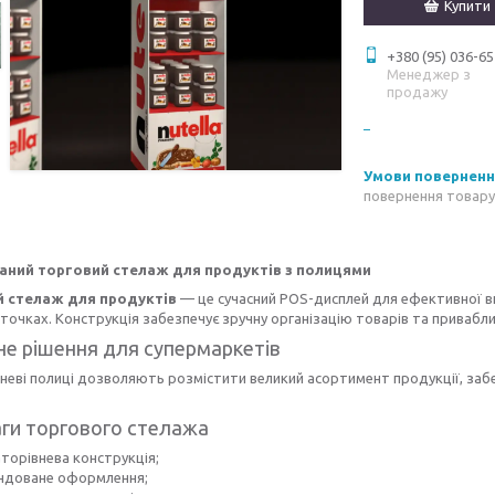
Купити
+380 (95) 036-65
Менеджер з
продажу
повернення товару
аний торговий стелаж для продуктів з полицями
 стелаж для продуктів
— це сучасний POS-дисплей для ефективної ви
точках. Конструкція забезпечує зручну організацію товарів та привабл
не рішення для супермаркетів
неві полиці дозволяють розмістити великий асортимент продукції, заб
ги торгового стелажа
аторівнева конструкція;
ндоване оформлення;