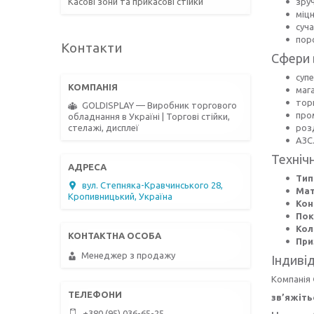
зру
Касові зони та прикасові стійки
міц
суча
пор
Контакти
Сфери 
суп
маг
торг
GOLDISPLAY — Виробник торгового
про
обладнання в Україні | Торгові стійки,
розд
стелажі, дисплеї
АЗС
Техніч
Тип
вул. Степняка-Кравчинського 28,
Мат
Кропивницький, Україна
Кон
Пок
Кол
При
Менеджер з продажу
Індиві
Компанія
зв’яжіть
+380 (95) 036-65-25