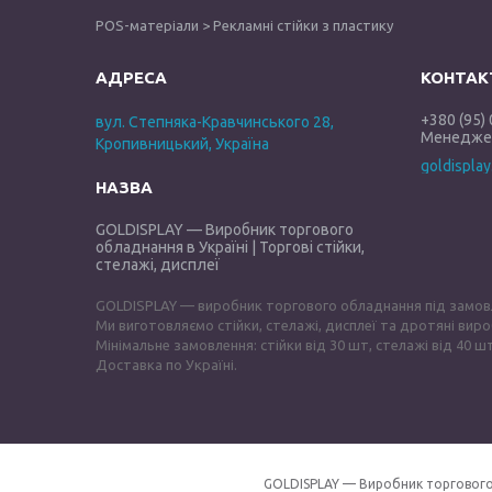
POS-матеріали > Рекламні стійки з пластику
+380 (95)
вул. Степняка-Кравчинського 28,
Менеджер
Кропивницький, Україна
goldispla
GOLDISPLAY — Виробник торгового
обладнання в Україні | Торгові стійки,
стелажі, дисплеї
GOLDISPLAY — виробник торгового обладнання під замов
Ми виготовляємо стійки, стелажі, дисплеї та дротяні виро
Мінімальне замовлення: стійки від 30 шт, стелажі від 40 шт
Доставка по Україні.