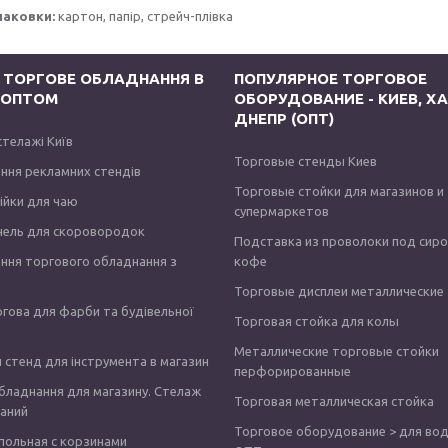
паковки:
картон, папір, стрейч-плівка
 ТОРГОВЕ ОБЛАДНАННЯ В
ПОПУЛЯРНОЕ ТОРГОВОЕ
І ОПТОМ
ОБОРУДОВАНИЕ - КИЕВ, ХА
ДНЕПР (ОПТ)
стелажі Київ
Торговые стенды Киев
ння рекламних стендів
Торговые стойки для магазинов и
тійки для чаю
супермаркетов
нель для скоровородок
Подставка из проволоки под сир
ння торгового обладнання з
кофе
Торговые дисплеи металлические
ргова для фарби та будівельної
Торговая стойка для колы
Металлические торговые стойки
 стенд для інструмента в магазин
перфорированные
бладнання для магазину. Стелаж
Торговая металлическая стойка
аний
Торговое оборудование > для вод
польная с корзинами