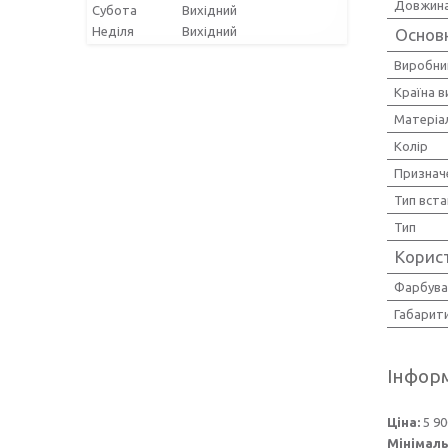
Довжин
Субота
Вихідний
Неділя
Вихідний
Основ
Виробни
Країна 
Матеріа
Колір
Признач
Тип вст
Тип
Корис
Фарбува
Габарит
Інформ
Ціна:
5 90
Мінімаль