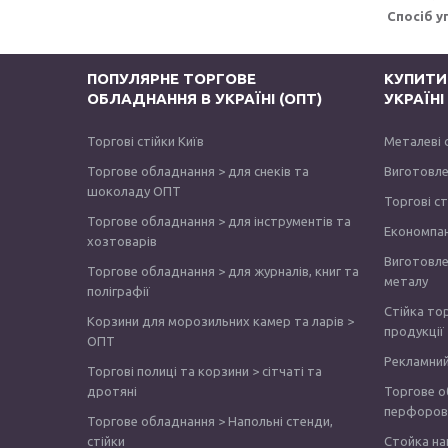
Спосіб у
ПОПУЛЯРНЕ ТОРГОВЕ
КУПИТИ
ОБЛАДНАННЯ В УКРАЇНІ (ОПТ)
УКРАЇН
Торгові стійки Київ
Металеві 
Торгове обладнання > для снеків та
Виготовле
шоколаду ОПТ
Торгові с
Торгове обладнання > для інструментів та
Економпа
хозтоварів
Виготовле
Торгове обладнання > для журналів, книг та
металу
поліграфії
Стійка то
Корзини для морозильних камер та ларів >
продукції
ОПТ
Рекламний
Торгові полиці та корзини > сітчаті та
дротяні
Торгове о
перфоров
Торгове обладнання > Напольні стенди,
стійки
Стойка на