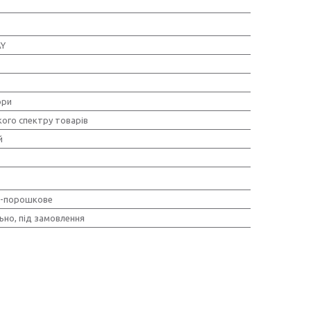
AY
ори
ого спектру товарів
й
о-порошкове
ьно, під замовлення