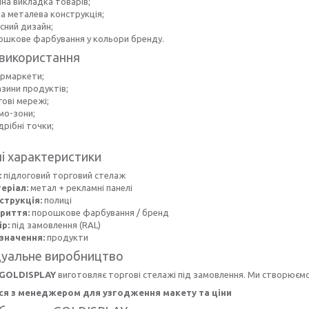
чна викладка товарів;
на металева конструкція;
сний дизайн;
ошкове фарбування у кольори бренду.
використання
ермаркети;
азини продуктів;
ові мережі;
мо-зони;
рібні точки;
.
ні характеристики
:
підлоговий торговий стелаж
еріал:
метал + рекламні панелі
струкція:
полиці
риття:
порошкове фарбування / бренд
ір:
під замовлення (RAL)
значення:
продукти
дуальне виробництво
GOLDISPLAY
виготовляє торгові стелажі під замовлення. Ми створюємо
ся з менеджером для узгодження макету та ціни