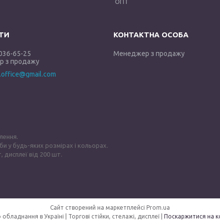
ОПТ
 036-65-25
Менеджер з продажу
 з продажу
y.office@gmail.com
лення.
би у будь-яких розмірах і кольорах.
, дисплеї від 200 шт.
Сайт створений на маркетплейсі
Prom.ua
GOLDISPLAY — Виробник торгового обладнання в Україні | Торгові стійки, стелажі, дисплеї |
Поскаржитися на к