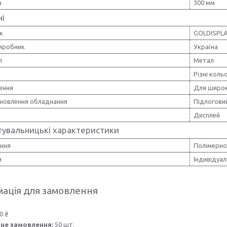
а
300 мм
ні
к
GOLDISPL
виробник
Україна
л
Метал
Різні коль
ення
Для широк
ановлення обладнання
Підлогови
Дисплей
тувальницькі характеристики
ння
Полімерн
и
Індивідуал
ація для замовлення
0 ₴
не замовлення:
50 шт.