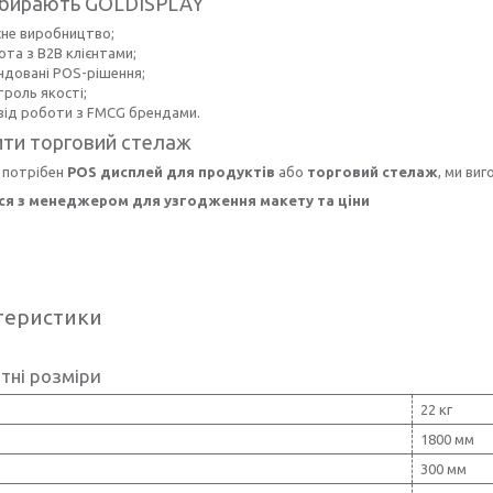
обирають GOLDISPLAY
сне виробництво;
ота з B2B клієнтами;
ндовані POS-рішення;
троль якості;
від роботи з FMCG брендами.
ти торговий стелаж
 потрібен
POS дисплей для продуктів
або
торговий стелаж
, ми ви
ся з менеджером для узгодження макету та ціни
теристики
тні розміри
22 кг
1800 мм
300 мм