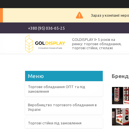
Зараз у компанії нер
+380 (95) 036-65-25
GOLDISPLAY ᐉ 5 років на
ринку: торгове обладнання,
торгові стійки, стелажі
Бренд
Торгове обладнання ОПТ та під
замовлення
Виробництво торгового обладнання в
Україні
Торгові стійки під замовлення