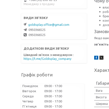
Чому 
Менеджер з продажу
вла
роб
бре
кон
goldisplay.office@gmail.com
дос
0950366525
Замови
0950366525
Якщо вам
зв’яжіть
Швидкий зв'язок з менеджером
https://t.me/Goldisplay_company
Харак
Графік роботи
Габари
Понеділок
09:00
17:00
Вага
Вівторок
09:00
17:00
Середа
09:00
17:00
Висота
Четвер
09:00
17:00
Ширина
Пʼятниця
09:00
17:00