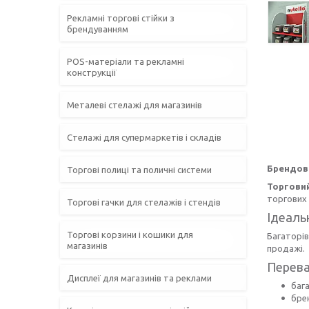
Рекламні торгові стійки з
брендуванням
POS-матеріали та рекламні
конструкції
Металеві стелажі для магазинів
Стелажі для супермаркетів і складів
Брендов
Торгові полиці та поличні системи
Торговий
торгових 
Торгові гачки для стелажів і стендів
Ідеаль
Торгові корзини і кошики для
Багаторів
магазинів
продажі.
Перева
Дисплеї для магазинів та реклами
баг
бре