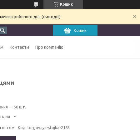
Кошик
ижчого робочого дня (сьогодні).
Кошик
ам
Контакти
Про компанію
ицями
ення — 50 шт.
і ціни
и оптом
Код:
torgovaya-stojka-2183