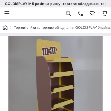
GOLDISPLAY ᐉ 5 років на ринку: торгове обладнання, торгов
Торгові стійки та торгове обладнання GOLDISPLAY Україна. К