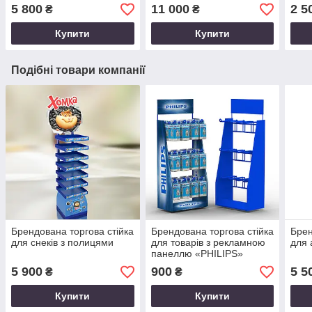
| GO
5 800
11 000
2 5
₴
₴
Купити
Купити
Подібні товари компанії
Брендована торгова стійка
Брендована торгова стійка
Брен
для снеків з полицями
для товарів з рекламною
для 
панеллю «PHILIPS»
5 900
900
5 5
₴
₴
Купити
Купити