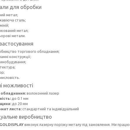
али для обробки
ний метал;
жавіюча сталь;
іній;
нкований метал;
ьорові метали.
застосування
обництво торгового обладнання;
амні конструкції;
инобудування;
ітектура;
ор;
мисловість.
ні можливості
 обладнання:
волоконний лазер
ність:
до 0.1 мм
щина:
до 20 мм
мат листа:
стандартний та індивідуальний
дуальне виробництво
GOLDISPLAY
виконує лазерну порізку металу під замовлення. Ми працю