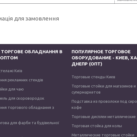
ація для замовлення
 ТОРГОВЕ ОБЛАДНАННЯ В
ПОПУЛЯРНОЕ ТОРГОВОЕ
І ОПТОМ
ОБОРУДОВАНИЕ - КИЕВ, ХА
ДНЕПР (ОПТ)
стелажі Київ
Торговые стенды Киев
ння рекламних стендів
Торговые стойки для магазинов и
тійки для чаю
супермаркетов
нель для скоровородок
Подставка из проволоки под сир
ння торгового обладнання з
кофе
Торговые дисплеи металлические
ргова для фарби та будівельної
Торговая стойка для колы
Металлические торговые стойки