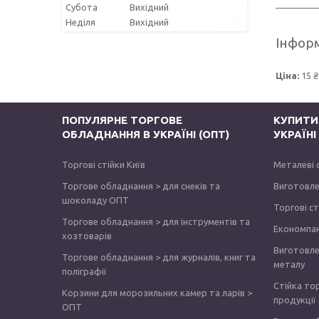
Субота
Вихідний
Неділя
Вихідний
Інформ
Ціна:
15 ₴
ПОПУЛЯРНЕ ТОРГОВЕ
КУПИТИ
ОБЛАДНАННЯ В УКРАЇНІ (ОПТ)
УКРАЇН
Торгові стійки Київ
Металеві 
Торгове обладнання > для снеків та
Виготовле
шоколаду ОПТ
Торгові с
Торгове обладнання > для інструментів та
Економпа
хозтоварів
Виготовле
Торгове обладнання > для журналів, книг та
металу
поліграфії
Стійка то
Корзини для морозильних камер та ларів >
продукції
ОПТ