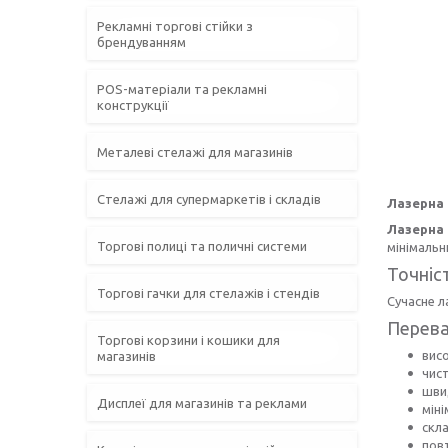
Рекламні торгові стійки з
брендуванням
POS-матеріали та рекламні
конструкції
Металеві стелажі для магазинів
Стелажі для супермаркетів і складів
Лазерна 
Лазерна 
Торгові полиці та поличні системи
мінімальн
Точніс
Торгові гачки для стелажів і стендів
Сучасне л
Перева
Торгові корзини і кошики для
висо
магазинів
чис
шви
Дисплеї для магазинів та реклами
міні
скла
пов