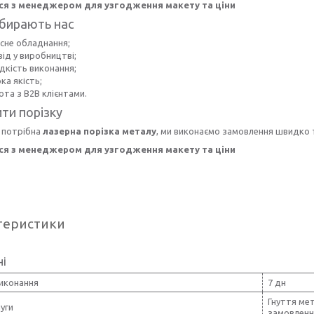
ся з менеджером для узгодження макету та ціни
бирають нас
асне обладнання;
ід у виробництві;
дкість виконання;
ка якість;
ота з B2B клієнтами.
ти порізку
 потрібна
лазерна порізка металу
, ми виконаємо замовлення швидко т
ся з менеджером для узгодження макету та ціни
теристики
ні
виконання
7 дн
Гнуття мет
уги
замовлення