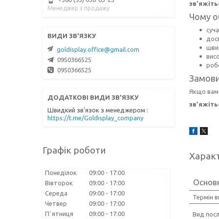
зв’яжіть
Менеджер з продажу
Чому о
суч
досв
шви
goldisplay.office@gmail.com
висо
0950366525
роб
0950366525
Замови
Якщо вам
зв’яжіть
Швидкий зв'язок з менеджером
https://t.me/Goldisplay_company
Графік роботи
Харак
Понеділок
09:00
17:00
Основ
Вівторок
09:00
17:00
Середа
09:00
17:00
Термін 
Четвер
09:00
17:00
Пʼятниця
09:00
17:00
Вид посл