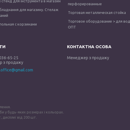
 стенд для інструмента в магазин
перфорированные
бладнання для магазину. Стелаж
Торговая металлическая стойка
аний
Торговое оборудование > для вод
польная с корзинами
ОПТ
 036-65-25
Менеджер з продажу
 з продажу
y.office@gmail.com
лення.
би у будь-яких розмірах і кольорах.
, дисплеї від 200 шт.