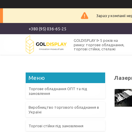
Зараз у компанії н
+380 (95) 036-65-25
GOLDISPLAY ᐉ 5 років на
ринку: торгове обладнання,
торгові стійки, стелажі
Лазер
Торгове обладнання ОПТ та під
замовлення
Виробництво торгового обладнання в
Україні
Торгові стійки під замовлення