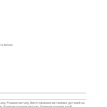
а якісно.
алу, Різання металу, Виготовлення металевих деталей на
, Лазерне різання металу, Лазерне різання труб