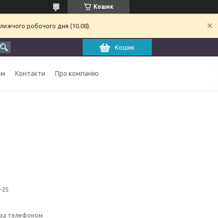
Кошик
лижчого робочого дня (10.08).
Кошик
ам
Контакти
Про компанію
-25
 за телефоном