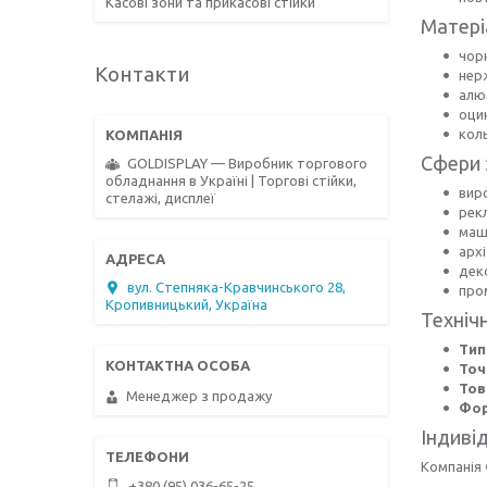
Касові зони та прикасові стійки
Матері
чор
Контакти
нер
алюм
оци
кол
Сфери 
GOLDISPLAY — Виробник торгового
обладнання в Україні | Торгові стійки,
вир
стелажі, дисплеї
рекл
маш
арх
дек
вул. Степняка-Кравчинського 28,
про
Кропивницький, Україна
Техніч
Тип
Точ
Тов
Менеджер з продажу
Фор
Індиві
Компанія
+380 (95) 036-65-25