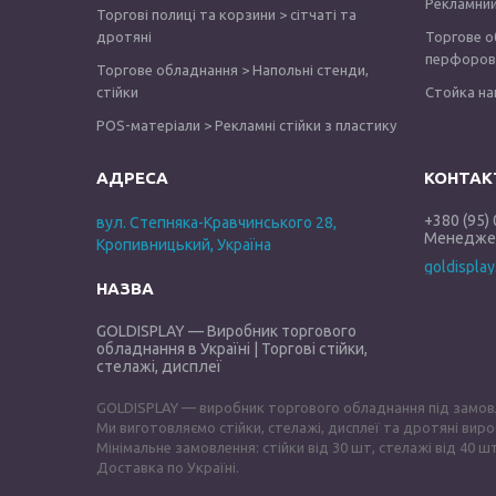
Рекламний
Торгові полиці та корзини > сітчаті та
дротяні
Торгове о
перфоров
Торгове обладнання > Напольні стенди,
стійки
Стойка на
POS-матеріали > Рекламні стійки з пластику
+380 (95)
вул. Степняка-Кравчинського 28,
Менеджер
Кропивницький, Україна
goldispla
GOLDISPLAY — Виробник торгового
обладнання в Україні | Торгові стійки,
стелажі, дисплеї
GOLDISPLAY — виробник торгового обладнання під замов
Ми виготовляємо стійки, стелажі, дисплеї та дротяні виро
Мінімальне замовлення: стійки від 30 шт, стелажі від 40 шт
Доставка по Україні.