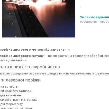
повернення товару
порізка листового металу під замовлення
порізка листового металу
— це високоточна технологія обробки, яка
ими відхиленнями.
ть та швидкість виробництва
азерне обладнання забезпечує швидке виконання замовлень з ідеально
ги лазерної порізки
ка точність;
тий край без задирок;
дке виконання;
мальні втрати матеріалу;
дні форми різу;
торюваність деталей.