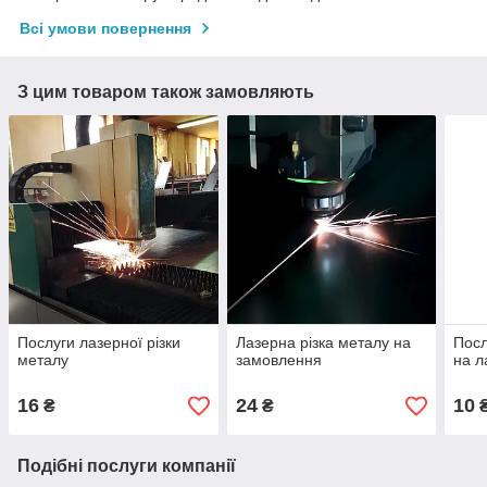
Всі умови повернення
З цим товаром також замовляють
Послуги лазерної різки
Лазерна різка металу на
Посл
металу
замовлення
на л
16
24
10
₴
₴
Подібні послуги компанії