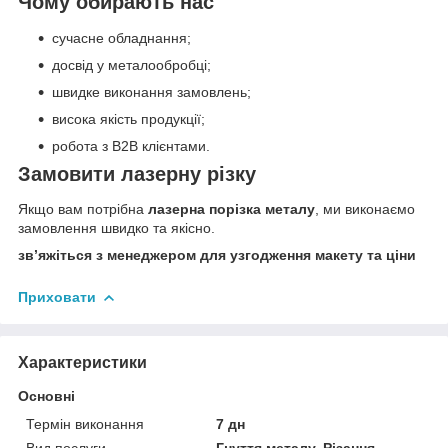
Чому обирають нас
сучасне обладнання;
досвід у металообробці;
швидке виконання замовлень;
висока якість продукції;
робота з B2B клієнтами.
Замовити лазерну різку
Якщо вам потрібна
лазерна порізка металу
, ми виконаємо
замовлення швидко та якісно.
зв’яжіться з менеджером для узгодження макету та ціни
Приховати
Характеристики
Основні
Термін виконання
7 дн
Вид послуги
Гнуття металу, Різання