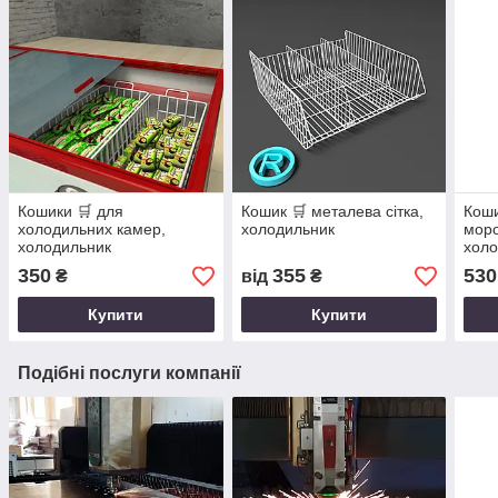
Кошики 🛒 для
Кошик 🛒 металева сітка,
Коши
холодильних камер,
холодильник
моро
холодильник
холо
350
355
530
₴
від
₴
Купити
Купити
Подібні послуги компанії