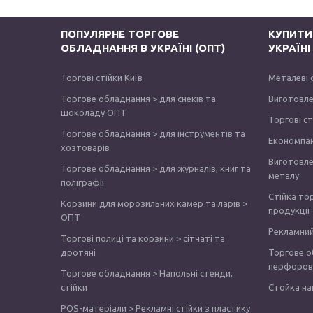
ПОПУЛЯРНЕ ТОРГОВЕ
КУПИТИ
ОБЛАДНАННЯ В УКРАЇНІ (ОПТ)
УКРАЇН
Торгові стійки Київ
Металеві 
Торгове обладнання > для снеків та
Виготовле
шоколаду ОПТ
Торгові с
Торгове обладнання > для інструментів та
Економпа
хозтоварів
Виготовле
Торгове обладнання > для журналів, книг та
металу
поліграфії
Стійка то
Корзини для морозильних камер та ларів >
продукції
ОПТ
Рекламний
Торгові полиці та корзини > сітчаті та
дротяні
Торгове о
перфоров
Торгове обладнання > Напольні стенди,
стійки
Стойка на
POS-матеріали > Рекламні стійки з пластику