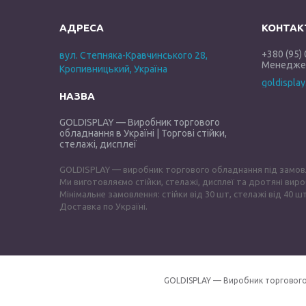
+380 (95)
вул. Степняка-Кравчинського 28,
Менеджер
Кропивницький, Україна
goldispla
GOLDISPLAY — Виробник торгового
обладнання в Україні | Торгові стійки,
стелажі, дисплеї
GOLDISPLAY — виробник торгового обладнання під замов
Ми виготовляємо стійки, стелажі, дисплеї та дротяні виро
Мінімальне замовлення: стійки від 30 шт, стелажі від 40 шт
Доставка по Україні.