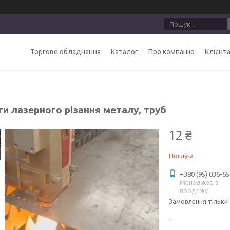
Торгове обладнання
Каталог
Про компанію
Клієнт
и лазерного різання металу, труб
12 ₴
Послуга
+380 (95) 036-65
Менеджер з
продажу
Замовлення тільки