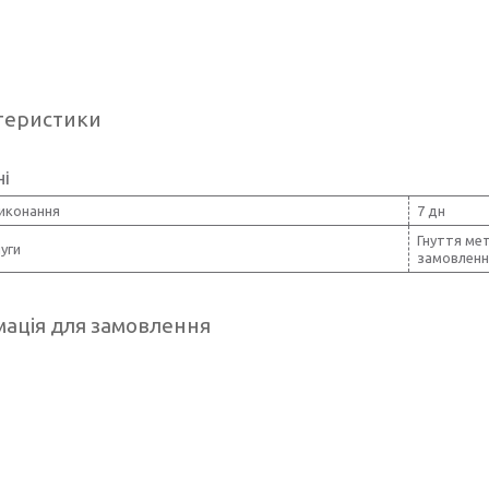
теристики
ні
виконання
7 дн
Гнуття мет
уги
замовлення
ація для замовлення