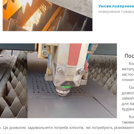
повернення товару
Пос
Компан
металу
застос
точног
Goldis
дозвол
забезп
для ба
будівн
Компа
такими
. Це дозволяє задовольняти потреби клієнтів, які потребують різноманіт