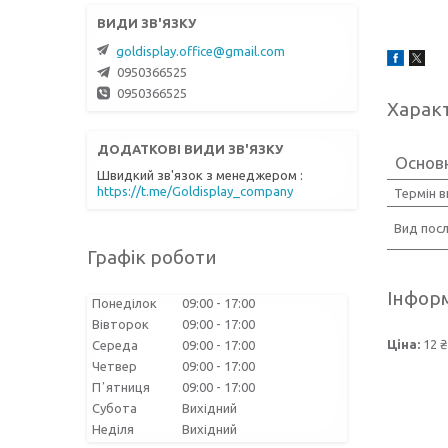
goldisplay.office@gmail.com
0950366525
0950366525
Харак
Основ
Швидкий зв'язок з менеджером
https://t.me/Goldisplay_company
Термін 
Вид посл
Графік роботи
Інформ
Понеділок
09:00
17:00
Вівторок
09:00
17:00
Ціна:
12 ₴
Середа
09:00
17:00
Четвер
09:00
17:00
Пʼятниця
09:00
17:00
Субота
Вихідний
Неділя
Вихідний