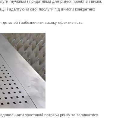
ги гнучкими і придатними для різних проектів і вимог.
ії і адаптуючи свої послуги під вимоги конкретних
деталей і забезпечити високу ефективність
адовольняти зростаючі потреби ринку та залишатися