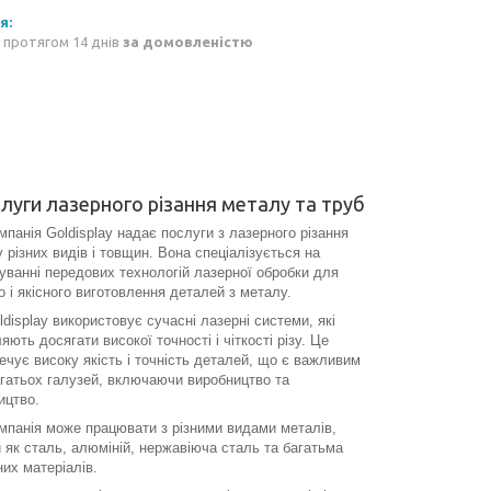
 протягом 14 днів
за домовленістю
луги лазерного різання металу та труб
ія Goldisplay надає послуги з лазерного різання
 різних видів і товщин. Вона спеціалізується на
уванні передових технологій лазерної обробки для
о і якісного виготовлення деталей з металу.
play використовує сучасні лазерні системи, які
яють досягати високої точності і чіткості різу. Це
ечує високу якість і точність деталей, що є важливим
гатьох галузей, включаючи виробництво та
ицтво.
нія може працювати з різними видами металів,
 як сталь, алюміній, нержавіюча сталь та багатьма
них матеріалів.