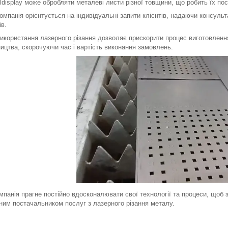
play може обробляти металеві листи різної товщини, що робить їх послу
ія орієнтується на індивідуальні запити клієнтів, надаючи консультац
ів.
стання лазерного різання дозволяє прискорити процес виготовлення 
ицтва, скорочуючи час і вартість виконання замовлень.
ія прагне постійно вдосконалювати свої технології та процеси, щоб з
ним постачальником послуг з лазерного різання металу.