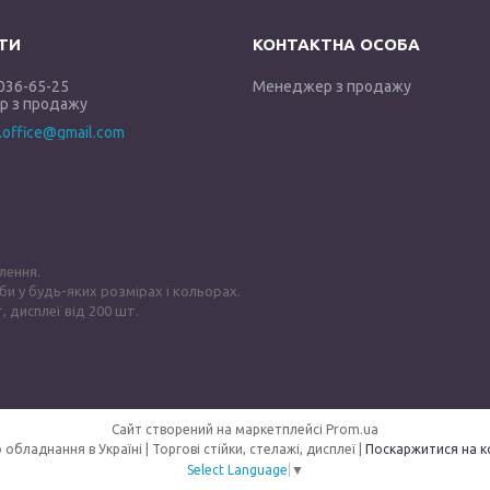
 036-65-25
Менеджер з продажу
 з продажу
y.office@gmail.com
лення.
би у будь-яких розмірах і кольорах.
, дисплеї від 200 шт.
Сайт створений на маркетплейсі
Prom.ua
GOLDISPLAY — Виробник торгового обладнання в Україні | Торгові стійки, стелажі, дисплеї |
Поскаржитися на к
Select Language
▼