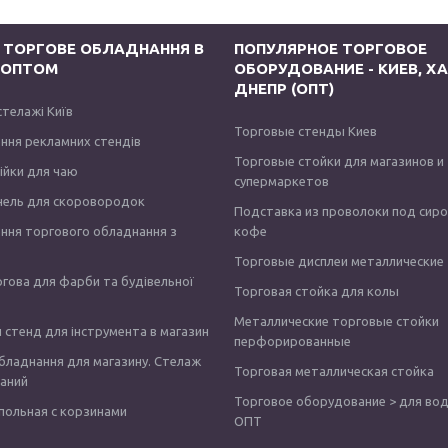
 ТОРГОВЕ ОБЛАДНАННЯ В
ПОПУЛЯРНОЕ ТОРГОВОЕ
І ОПТОМ
ОБОРУДОВАНИЕ - КИЕВ, ХА
ДНЕПР (ОПТ)
стелажі Київ
Торговые стенды Киев
ння рекламних стендів
Торговые стойки для магазинов и
тійки для чаю
супермаркетов
нель для скоровородок
Подставка из проволоки под сир
ння торгового обладнання з
кофе
Торговые дисплеи металлические
ргова для фарби та будівельної
Торговая стойка для колы
Металлические торговые стойки
 стенд для інструмента в магазин
перфорированные
бладнання для магазину. Стелаж
Торговая металлическая стойка
аний
Торговое оборудование > для вод
польная с корзинами
ОПТ