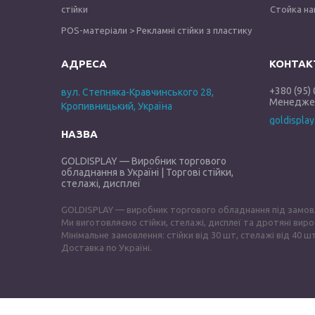
стійки
Стойка на
POS-матеріали > Рекламні стійки з пластику
+380 (95)
вул. Степняка-Кравчинського 28,
Менеджер
Кропивницький, Україна
goldispla
GOLDISPLAY — Виробник торгового
обладнання в Україні | Торгові стійки,
стелажі, дисплеї
GOLDISPLAY — виробник торгового обладнання під замов
Ми виготовляємо стійки, стелажі, дисплеї та дротяні виро
Мінімальне замовлення: стійки від 30 шт, стелажі від 40 шт
Доставка по Україні.