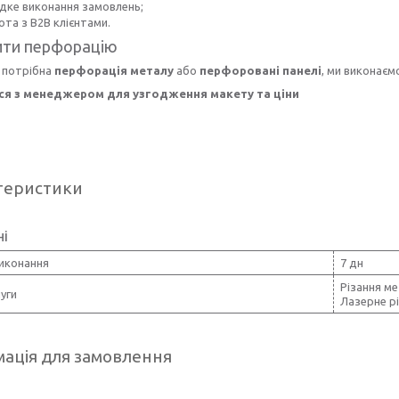
дке виконання замовлень;
ота з B2B клієнтами.
ти перфорацію
 потрібна
перфорація металу
або
перфоровані панелі
, ми виконаєм
ся з менеджером для узгодження макету та ціни
теристики
ні
виконання
7 дн
Різання м
уги
Лазерне рі
ація для замовлення