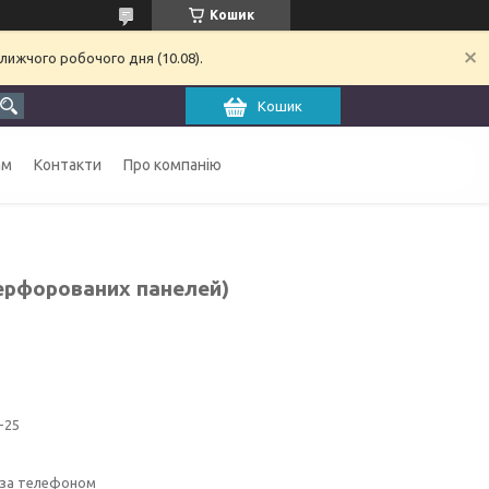
Кошик
лижчого робочого дня (10.08).
Кошик
ам
Контакти
Про компанію
ерфорованих панелей)
-25
 за телефоном