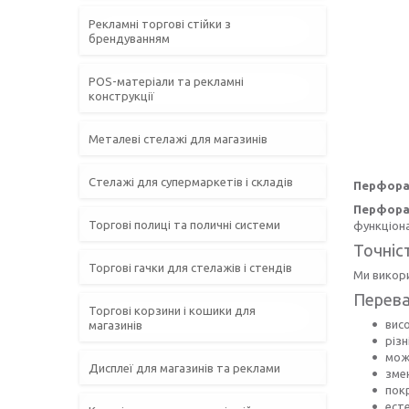
Рекламні торгові стійки з
брендуванням
POS-матеріали та рекламні
конструкції
Металеві стелажі для магазинів
Стелажі для супермаркетів і складів
Перфорац
Перфора
Торгові полиці та поличні системи
функціона
Точніс
Торгові гачки для стелажів і стендів
Ми викори
Перева
Торгові корзини і кошики для
вис
магазинів
різн
мож
Дисплеї для магазинів та реклами
зме
пок
ест