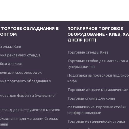
 ТОРГОВЕ ОБЛАДНАННЯ В
ПОПУЛЯРНОЕ ТОРГОВОЕ
І ОПТОМ
ОБОРУДОВАНИЕ - КИЕВ, ХА
ДНЕПР (ОПТ)
стелажі Київ
Торговые стенды Киев
ння рекламних стендів
Торговые стойки для магазинов и
тійки для чаю
супермаркетов
нель для скоровородок
Подставка из проволоки под сир
ння торгового обладнання з
кофе
Торговые дисплеи металлические
ргова для фарби та будівельної
Торговая стойка для колы
Металлические торговые стойки
 стенд для інструмента в магазин
перфорированные
бладнання для магазину. Стелаж
Торговая металлическая стойка
аний