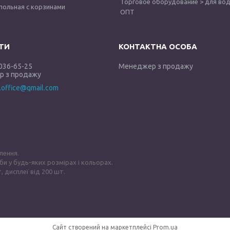
Торговое оборудование > для вод
польная с корзинами
ОПТ
 036-65-25
Менеджер з продажу
 з продажу
y.office@gmail.com
лення.
би у будь-яких розмірах і кольорах.
, дисплеї від 200 шт.
Сайт створений на маркетплейсі
Prom.ua