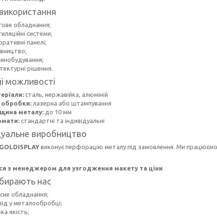
використання
гове обладнання;
иляційні системи;
ративні панелі;
івництво;
инобудування;
тектурні рішення.
ні можливості
еріали:
сталь, нержавійка, алюміній
 обробки:
лазерна або штампування
щина металу:
до 10 мм
мати:
стандартні та індивідуальні
дуальне виробництво
GOLDISPLAY
виконує перфорацію металу під замовлення. Ми працюємо 
ся з менеджером для узгодження макету та ціни
бирають нас
асне обладнання;
від у металообробці;
ка якість;