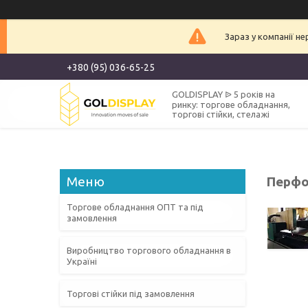
Зараз у компанії н
+380 (95) 036-65-25
GOLDISPLAY ᐉ 5 років на
ринку: торгове обладнання,
торгові стійки, стелажі
Перфо
Торгове обладнання ОПТ та під
замовлення
Виробництво торгового обладнання в
Україні
Торгові стійки під замовлення