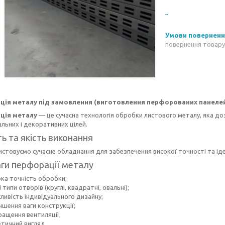
повернення товару
ія металу під замовлення (виготовлення перфорованих панеле
ція металу
— це сучасна технологія обробки листового металу, яка д
льних і декоративних цілей.
ть та якість виконання
стовуємо сучасне обладнання для забезпечення високої точності та іде
ги перфорації металу
ока точність обробки;
і типи отворів (круглі, квадратні, овальні);
ливість індивідуального дизайну;
ншення ваги конструкції;
ращення вентиляції;
етичний вигляд.