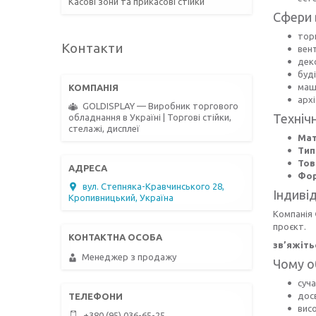
Касові зони та прикасові стійки
Сфери 
тор
Контакти
вент
деко
буд
маш
архі
GOLDISPLAY — Виробник торгового
Техніч
обладнання в Україні | Торгові стійки,
стелажі, дисплеї
Мат
Тип
Тов
Фор
вул. Степняка-Кравчинського 28,
Індиві
Кропивницький, Україна
Компанія
проєкт.
зв’яжіть
Менеджер з продажу
Чому о
суч
дос
висо
+380 (95) 036-65-25