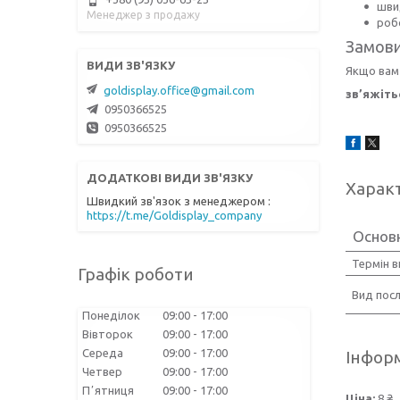
шви
Менеджер з продажу
роб
Замови
Якщо вам
goldisplay.office@gmail.com
зв’яжіть
0950366525
0950366525
Харак
Швидкий зв'язок з менеджером
https://t.me/Goldisplay_company
Основ
Термін 
Графік роботи
Вид посл
Понеділок
09:00
17:00
Вівторок
09:00
17:00
Середа
09:00
17:00
Інформ
Четвер
09:00
17:00
Пʼятниця
09:00
17:00
Ціна:
8 ₴