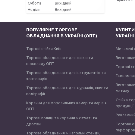
Субота
Вихідний
Неділя
Вихідний
ПОПУЛЯРНЕ ТОРГОВЕ
КУПИТИ
ОБЛАДНАННЯ В УКРАЇНІ (ОПТ)
УКРАЇН
Торгові стійки Київ
Металеві 
Торгове обладнання > для снеків та
Виготовле
шоколаду ОПТ
Торгові с
Торгове обладнання > для інструментів та
Економпа
хозтоварів
Виготовле
Торгове обладнання > для журналів, книг та
металу
поліграфії
Стійка то
Корзини для морозильних камер та ларів >
продукції
ОПТ
Рекламний
Торгові полиці та корзини > сітчаті та
дротяні
Торгове о
перфоров
Торгове обладнання > Напольні стенди,