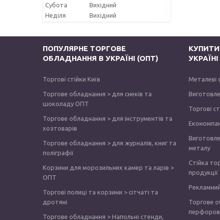
Субота
Вихідний
Неділя
Вихідний
ПОПУЛЯРНЕ ТОРГОВЕ
КУПИТИ
ОБЛАДНАННЯ В УКРАЇНІ (ОПТ)
УКРАЇН
Торгові стійки Київ
Металеві 
Торгове обладнання > для снеків та
Виготовле
шоколаду ОПТ
Торгові с
Торгове обладнання > для інструментів та
Економпа
хозтоварів
Виготовле
Торгове обладнання > для журналів, книг та
металу
поліграфії
Стійка то
Корзини для морозильних камер та ларів >
продукції
ОПТ
Рекламний
Торгові полиці та корзини > сітчаті та
дротяні
Торгове о
перфоров
Торгове обладнання > Напольні стенди,