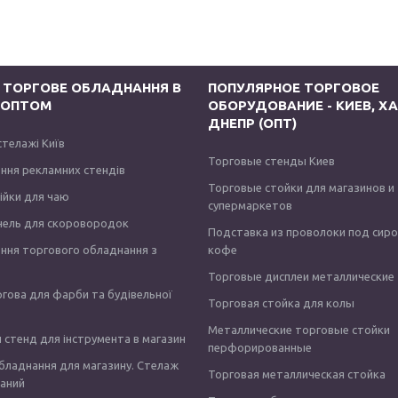
 ТОРГОВЕ ОБЛАДНАННЯ В
ПОПУЛЯРНОЕ ТОРГОВОЕ
І ОПТОМ
ОБОРУДОВАНИЕ - КИЕВ, ХА
ДНЕПР (ОПТ)
стелажі Київ
Торговые стенды Киев
ння рекламних стендів
Торговые стойки для магазинов и
тійки для чаю
супермаркетов
нель для скоровородок
Подставка из проволоки под сир
ння торгового обладнання з
кофе
Торговые дисплеи металлические
ргова для фарби та будівельної
Торговая стойка для колы
Металлические торговые стойки
 стенд для інструмента в магазин
перфорированные
бладнання для магазину. Стелаж
Торговая металлическая стойка
аний