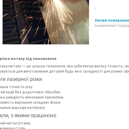
повернення товару
різка металу під замовлення
ізка металу — це сучасна технологія, яка забезпечує високу точність, чи
вується для виготовлення деталей будь-якої складності для різних сф
ги лазерної різки
льна точність різу
тий край без додаткової обробки
ока швидкість виконання замовлень
ливість вирізання складних форм
мальні відходи матеріалу
али, з якими працюємо
ний метал (сталь)
жавіюча сталь