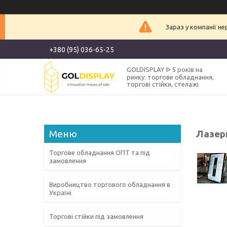
Зараз у компанії н
+380 (95) 036-65-25
GOLDISPLAY ᐉ 5 років на
ринку: торгове обладнання,
торгові стійки, стелажі
Лазер
Торгове обладнання ОПТ та під
замовлення
Виробництво торгового обладнання в
Україні
Торгові стійки під замовлення