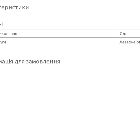
теристики
ні
виконання
7 дн
уги
Лазерне рі
ація для замовлення