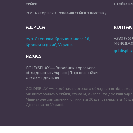
стійки
Стойка на
POS-матеріали > Рекламні стійки з пластику
+380 (95)
вул. Степняка-Кравчинського 28,
Менеджер
Кропивницький, Україна
goldispla
GOLDISPLAY — Виробник торгового
обладнання в Україні | Торгові стійки,
стелажі, дисплеї
GOLDISPLAY — виробник торгового обладнання під замов
Ми виготовляємо стійки, стелажі, дисплеї та дротяні виро
Мінімальне замовлення: стійки від 30 шт, стелажі від 40 шт
Доставка по Україні.