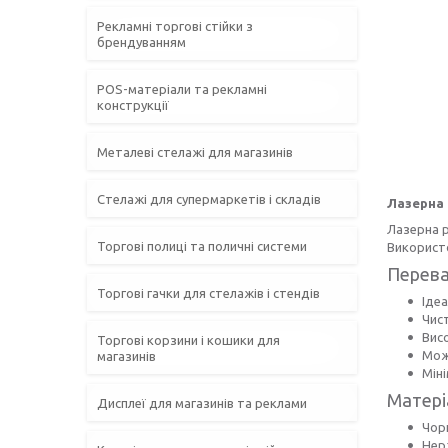
Рекламні торгові стійки з
брендуванням
POS-матеріали та рекламні
конструкції
Металеві стелажі для магазинів
Стелажі для супермаркетів і складів
Лазерна 
Лазерна р
Торгові полиці та поличні системи
Використо
Перева
Торгові гачки для стелажів і стендів
Ідеа
Чис
Вис
Торгові корзини і кошики для
Мож
магазинів
Міні
Матері
Дисплеї для магазинів та реклами
Чор
Нер