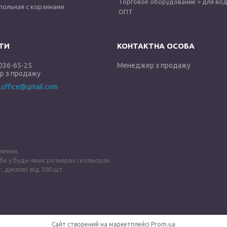
Торговое оборудование > для вод
польная с корзинами
ОПТ
 036-65-25
Менеджер з продажу
 з продажу
y.office@gmail.com
лення.
би у будь-яких розмірах і кольорах.
, дисплеї від 200 шт.
Сайт створений на маркетплейсі
Prom.ua