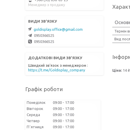
Менеджер з продажу
Харак
Основ
goldisplay.office@gmail.com
Термін 
0950366525
Вид посл
0950366525
Інформ
Швидкий зв'язок з менеджером
https://t.me/Goldisplay_company
Ціна:
14 ₴
Графік роботи
Понеділок
09:00
17:00
Вівторок
09:00
17:00
Середа
09:00
17:00
Четвер
09:00
17:00
Пʼятниця
09:00
17:00