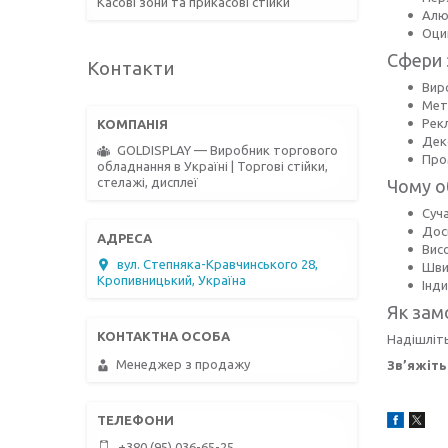
Касові зони та прикасові стійки
Алю
Оци
Сфери 
Контакти
Вир
Мет
Рек
Дек
GOLDISPLAY — Виробник торгового
Про
обладнання в Україні | Торгові стійки,
стелажі, дисплеї
Чому 
Суч
Дос
Вис
вул. Степняка-Кравчинського 28,
Шви
Кропивницький, Україна
Інди
Як зам
Надішліть
Менеджер з продажу
Зв’яжіть
+380 (95) 036-65-25