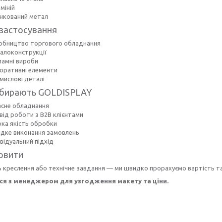
міній
нкований метал
застосування
обництво торгового обладнання
алоконструкції
ламні вироби
оративні елементи
мислові деталі
обирають GOLDISPLAY
асне обладнання
від роботи з B2B клієнтами
ока якість обробки
дке виконання замовлень
відуальний підхід
овити
 креслення або технічне завдання — ми швидко прорахуємо вартість т
ся з менеджером для узгодження макету та ціни.