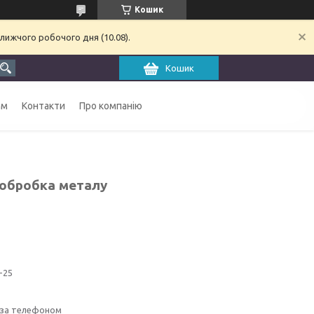
Кошик
лижчого робочого дня (10.08).
Кошик
ам
Контакти
Про компанію
 обробка металу
-25
 за телефоном