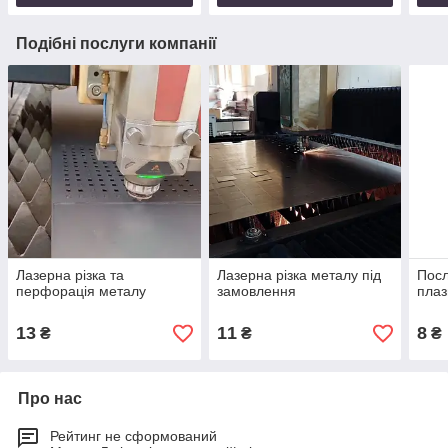
Подібні послуги компанії
Лазерна різка та
Лазерна різка металу під
Посл
перфорація металу
замовлення
плаз
13
11
8
₴
₴
₴
Про нас
Рейтинг не сформований