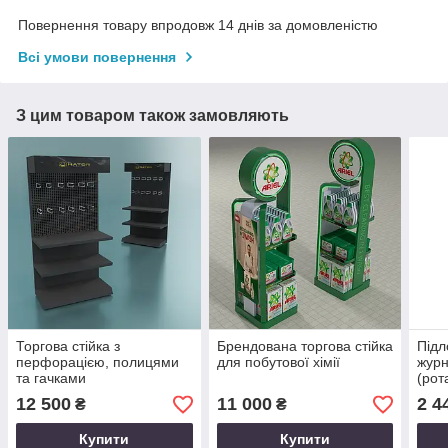
Повернення товару впродовж 14 днів за домовленістю
Всі умови повернення
З цим товаром також замовляють
Торгова стійка з
Брендована торгова стійка
Підл
перфорацією, полицями
для побутової хімії
журн
та гачками
(рот
12 500
11 000
2 4
₴
₴
Купити
Купити