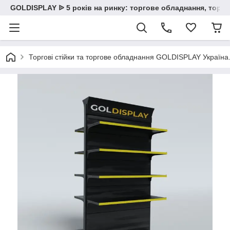
GOLDISPLAY ᐉ 5 років на ринку: торгове обладнання, торгов
Торгові стійки та торгове обладнання GOLDISPLAY Україна. К