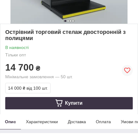
Острівний торговий стелаж двосторонній з
полицями
В наявності
Тільки опт
14 700
₴
Мінімальне замовлення — 50 шт.
14 000 ₴
від 100 шт.
Купити
Опис
Характеристики
Доставка
Оплата
Умови п