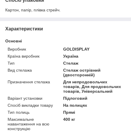
Спосіб упаковки
Картон, папір, плівка стрейч.
Характеристики
Основні
Виробник
GOLDISPLAY
Країна виробник
Україна
Тип
Стелаж
Вид стелажа
Стелаж острівний
(двосторонній)
Призначення стелажа
Для непродовольчих
товарів, Для продовольчих
товарів, Універсальний
Варіант установки
Підлоговий
Спосіб викладки товару
На полицях
Тип полиць
Прямі
Максимальне
400 кг
навантаження на всю
конструкцію