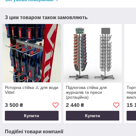
З цим товаром також замовляють
Роторна стійка ⚠️ для води
Підлогова стійка для
Торг
Vittel
журналів та преси
пере
(ротаційна)
викл
GOL
3 500
2 440
15 
₴
₴
Купити
Купити
Подібні товари компанії