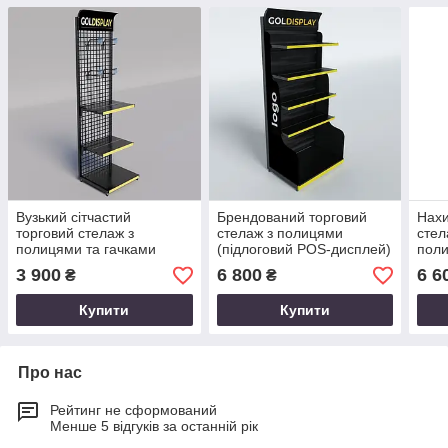
Вузький сітчастий
Брендований торговий
Нахи
торговий стелаж з
стелаж з полицями
стел
полицями та гачками
(підлоговий POS-дисплей)
пол
3 900
6 800
6 6
₴
₴
Купити
Купити
Про нас
Рейтинг не сформований
Менше 5 відгуків за останній рік