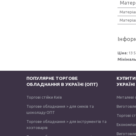
Матер
Матеріал
Матеріал
Інформ
Ціна:
13 5
Мінімаль
ПОПУЛЯРНЕ ТОРГОВЕ
КУПИТИ
ОБЛАДНАННЯ В УКРАЇНІ (ОПТ)
УКРАЇН
Торгові стійки Київ
Металеві 
Торгове обладнання > для снеків та
Виготовле
шоколаду ОПТ
Торгові с
Торгове обладнання > для інструментів та
Економпа
хозтоварів
Виготовле