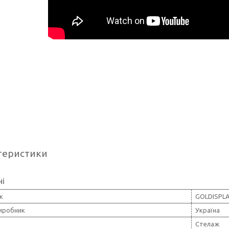
теристики
ні
к
GOLDISPL
виробник
Україна
Стелаж