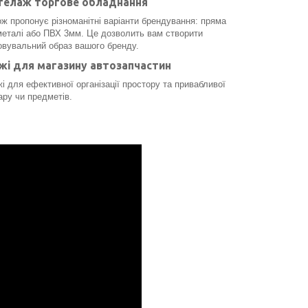
телаж торгове обладнання
пропонує різноманітні варіанти брендування: пряма
металі або ПВХ 3мм. Це дозволить вам створити
товувальний образ вашого бренду.
жі для магазину автозапчастин
для ефективної організації простору та привабливої
ару чи предметів.