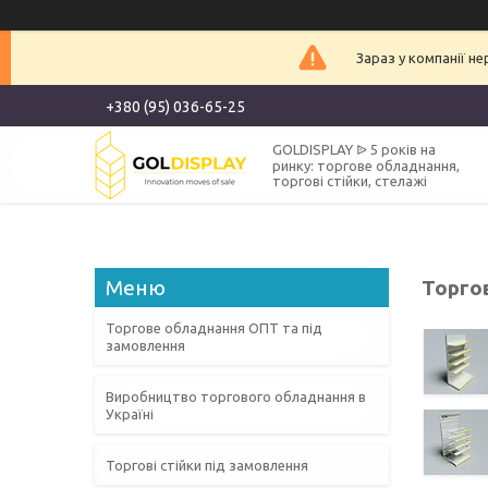
Зараз у компанії н
+380 (95) 036-65-25
GOLDISPLAY ᐉ 5 років на
ринку: торгове обладнання,
торгові стійки, стелажі
Торго
Торгове обладнання ОПТ та під
замовлення
Виробництво торгового обладнання в
Україні
Торгові стійки під замовлення