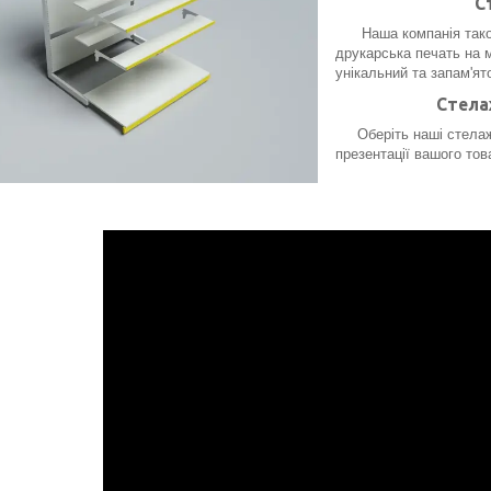
С
Наша компанія також 
друкарська печать на 
унікальний та запам'я
Стела
Оберіть наші стелажі 
презентації вашого тов