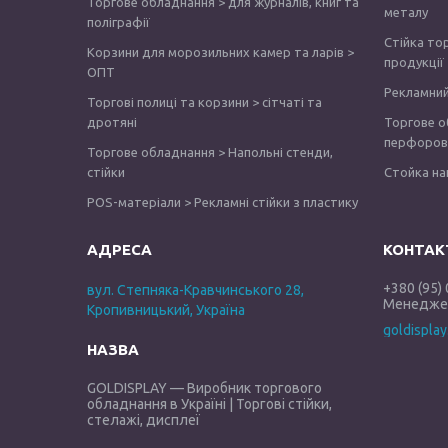
Торгове обладнання > для журналів, книг та
металу
поліграфії
Стійка то
Корзини для морозильних камер та ларів >
продукції
ОПТ
Рекламний
Торгові полиці та корзини > сітчаті та
дротяні
Торгове о
перфоров
Торгове обладнання > Напольні стенди,
стійки
Стойка на
POS-матеріали > Рекламні стійки з пластику
+380 (95)
вул. Степняка-Кравчинського 28,
Менеджер
Кропивницький, Україна
goldispla
GOLDISPLAY — Виробник торгового
обладнання в Україні | Торгові стійки,
стелажі, дисплеї