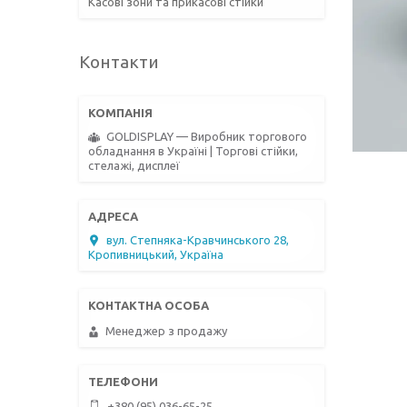
Касові зони та прикасові стійки
Контакти
GOLDISPLAY — Виробник торгового
обладнання в Україні | Торгові стійки,
стелажі, дисплеї
вул. Степняка-Кравчинського 28,
Кропивницький, Україна
Менеджер з продажу
+380 (95) 036-65-25