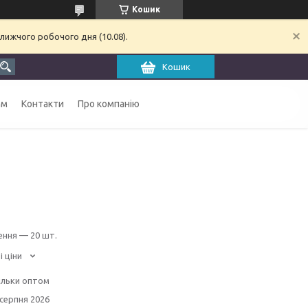
Кошик
лижчого робочого дня (10.08).
Кошик
ам
Контакти
Про компанію
ення — 20 шт.
і ціни
ільки оптом
 серпня 2026