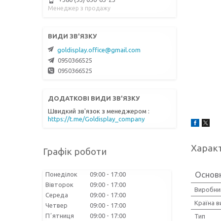
Менеджер з продажу
goldisplay.office@gmail.com
0950366525
0950366525
Швидкий зв'язок з менеджером
https://t.me/Goldisplay_company
Харак
Графік роботи
Основ
Понеділок
09:00
17:00
Вівторок
09:00
17:00
Виробни
Середа
09:00
17:00
Країна 
Четвер
09:00
17:00
Пʼятниця
09:00
17:00
Тип