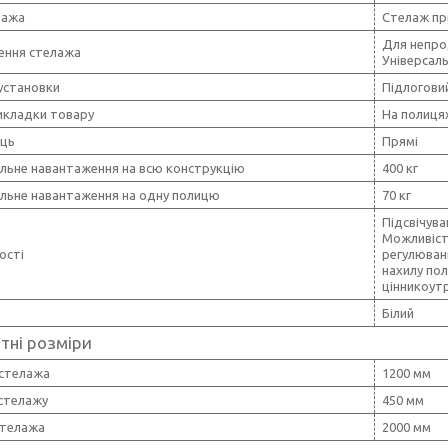
лажа
Стелаж пр
Для непро
ення стелажа
Універсал
установки
Підлогови
икладки товару
На полиця
иць
Прямі
льне навантаження на всю конструкцію
400 кг
льне навантаження на одну полицю
70 кг
Підсвічува
Можливіст
ості
регулюван
нахилу по
цінникоут
Білий
тні розміри
стелажа
1200 мм
 стелажу
450 мм
стелажа
2000 мм