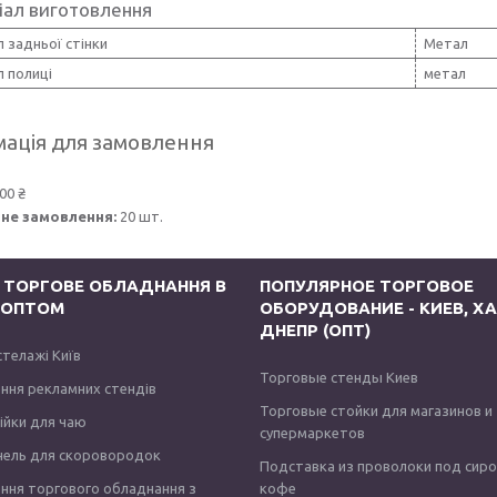
іал виготовлення
 задньої стінки
Метал
 полиці
метал
ація для замовлення
00 ₴
не замовлення:
20 шт.
 ТОРГОВЕ ОБЛАДНАННЯ В
ПОПУЛЯРНОЕ ТОРГОВОЕ
І ОПТОМ
ОБОРУДОВАНИЕ - КИЕВ, ХА
ДНЕПР (ОПТ)
стелажі Київ
Торговые стенды Киев
ння рекламних стендів
Торговые стойки для магазинов и
тійки для чаю
супермаркетов
нель для скоровородок
Подставка из проволоки под сир
ння торгового обладнання з
кофе