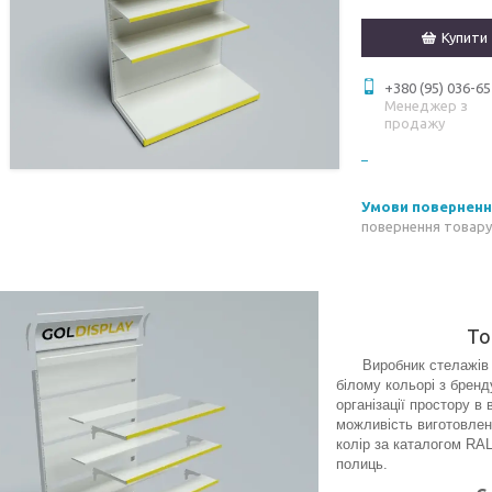
Купити
+380 (95) 036-65
Менеджер з
продажу
повернення товару
То
Виробник стелажів - к
білому кольорі з брен
організації простору в
можливість виготовленн
колір за каталогом RAL
полиць.