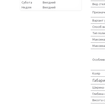
Субота
Вихідний
Вид сте
Неділя
Вихідний
Признач
Варіант 
Спосіб в
Тип пол
Максима
Максима
Особлив
Колір
Габари
Ширина 
Глибина
Висота 