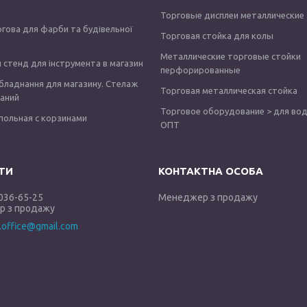
Торговые дисплеи металлические
ргова для фарби та будівельної
Торговая стойка для колы
Металлические торговые стойки
 стенд для інструмента в магазин
перфорированные
бладнання для магазину. Стелаж
Торговая металлическая стойка
аний
Торговое оборудование > для вод
польная с корзинами
ОПТ
 036-65-25
Менеджер з продажу
 з продажу
y.office@gmail.com