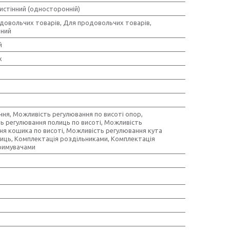
истінний (односторонній)
довольчих товарів, Для продовольчих товарів,
ьний
й
х
ння, Можливість регулювання по висоті опор,
ь регулювання полиць по висоті, Можливість
ня кошика по висоті, Можливість регулювання кута
лиць, Комплектація роздільниками, Комплектація
римувачами