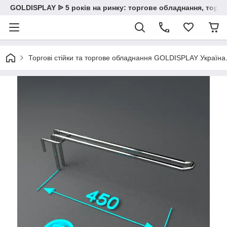
GOLDISPLAY ᐉ 5 років на ринку: торгове обладнання, торгов
Торгові стійки та торгове обладнання GOLDISPLAY Україна. К