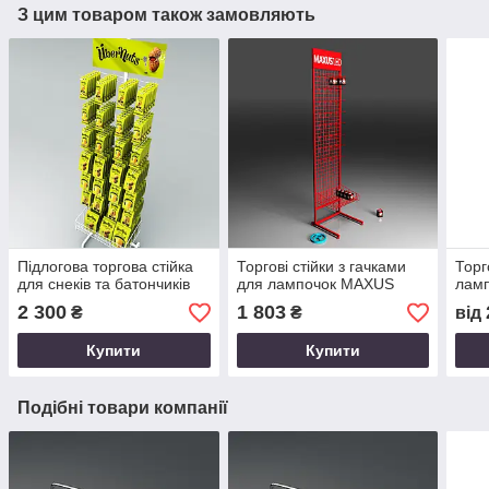
З цим товаром також замовляють
Підлогова торгова стійка
Торгові стійки з гачками
Торг
для снеків та батончиків
для лампочок MAXUS
ламп
2 300
1 803
₴
₴
від
Купити
Купити
Подібні товари компанії