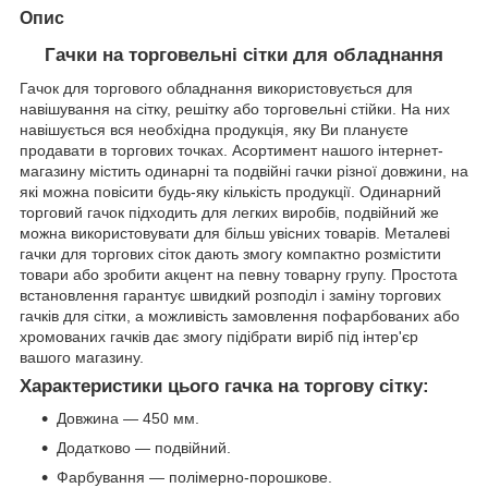
Опис
Гачки на торговельні сітки для обладнання
Гачок для торгового обладнання використовується для
навішування на сітку, решітку або торговельні стійки. На них
навішується вся необхідна продукція, яку Ви плануєте
продавати в торгових точках. Асортимент нашого інтернет-
магазину містить одинарні та подвійні гачки різної довжини, на
які можна повісити будь-яку кількість продукції. Одинарний
торговий гачок підходить для легких виробів, подвійний же
можна використовувати для більш увісних товарів. Металеві
гачки для торгових сіток дають змогу компактно розмістити
товари або зробити акцент на певну товарну групу. Простота
встановлення гарантує швидкий розподіл і заміну торгових
гачків для сітки, а можливість замовлення пофарбованих або
хромованих гачків дає змогу підібрати виріб під інтер'єр
вашого магазину.
Характеристики цього гачка на торгову сітку:
Довжина — 450 мм.
Додатково — подвійний.
Фарбування — полімерно-порошкове.