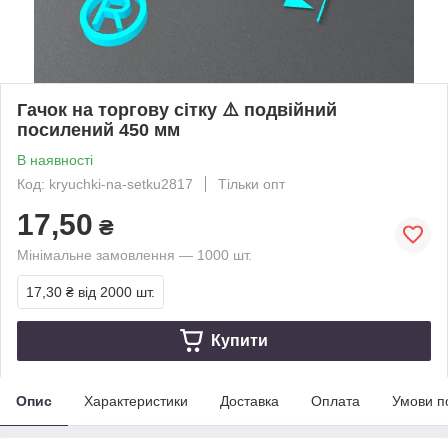
Гачок на торгову сітку ⚠️ подвійний
посилений 450 мм
В наявності
Код: kryuchki-na-setku2817
Тільки опт
17,50
₴
Мінімальне замовлення — 1000 шт.
17,30 ₴
від 2000 шт.
Купити
Опис
Характеристики
Доставка
Оплата
Умови п