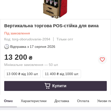
Вертикальна торгова POS-стійка для вина
Під замовлення
Код: torg-oborudovanie-2094
Тільки опт
Відправка з
17 серпня 2026
13 200
₴
Мінімальне замовлення — 50 шт.
13 000 ₴
від 100 шт.
11 400 ₴
від 1000 шт.
Купити
Опис
Характеристики
Доставка
Оплата
Умови п