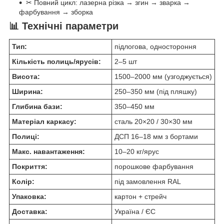
✂ Повний цикл: лазерна різка → згин → зварка →
фарбування → зборка
📊 Технічні параметри
Тип:
підлогова, одностороння
Кількість полиць/ярусів:
2–5 шт
Висота:
1500–2000 мм (узгоджується)
Ширина:
250–350 мм (під пляшку)
Глибина бази:
350–450 мм
Матеріал каркасу:
сталь 20×20 / 30×30 мм
Полиці:
ДСП 16–18 мм з бортами
Макс. навантаження:
10–20 кг/ярус
Покриття:
порошкове фарбування
Колір:
під замовлення RAL
Упаковка:
картон + стрейч
Доставка:
Україна / ЄС