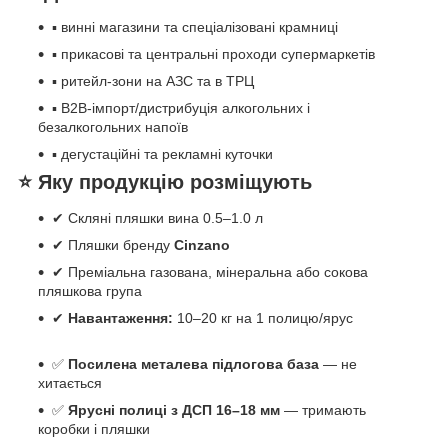
▪ винні магазини та спеціалізовані крамниці
▪ прикасові та центральні проходи супермаркетів
▪ ритейл-зони на АЗС та в ТРЦ
▪ B2B-імпорт/дистрибуція алкогольних і
безалкогольних напоїв
▪ дегустаційні та рекламні куточки
⭐ Яку продукцію розміщують
✔ Скляні пляшки вина 0.5–1.0 л
✔ Пляшки бренду
Cinzano
✔ Преміальна газована, мінеральна або сокова
пляшкова група
✔
Навантаження:
10–20 кг на 1 полицю/ярус
✅
Посилена металева підлогова база
— не
хитається
✅
Ярусні полиці з ДСП 16–18 мм
— тримають
коробки і пляшки