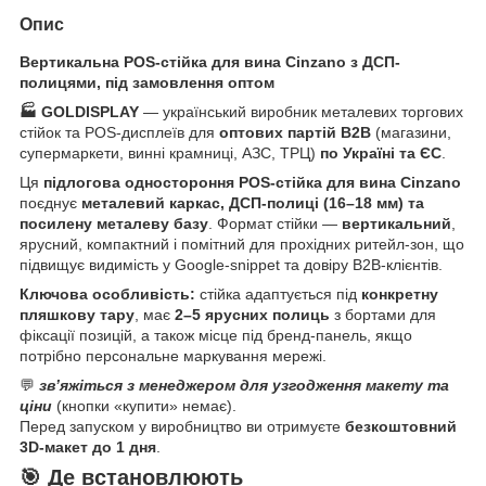
Опис
Вертикальна POS-стійка для вина Cinzano з ДСП-
полицями, під замовлення оптом
🏭 GOLDISPLAY
— український виробник металевих торгових
стійок та POS-дисплеїв для
оптових партій B2B
(магазини,
супермаркети, винні крамниці, АЗС, ТРЦ)
по Україні та ЄС
.
Ця
підлогова одностороння POS-стійка для вина Cinzano
поєднує
металевий каркас, ДСП-полиці (16–18 мм) та
посилену металеву базу
. Формат стійки —
вертикальний
,
ярусний, компактний і помітний для прохідних ритейл-зон, що
підвищує видимість у Google-snippet та довіру B2B-клієнтів.
Ключова особливість:
стійка адаптується під
конкретну
пляшкову тару
, має
2–5 ярусних полиць
з бортами для
фіксації позицій, а також місце під бренд-панель, якщо
потрібно персональне маркування мережі.
💬
зв’яжіться з менеджером для узгодження макету та
ціни
(кнопки «купити» немає).
Перед запуском у виробництво ви отримуєте
безкоштовний
3D-макет до 1 дня
.
🎯 Де встановлюють