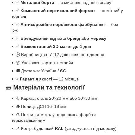
✅
Металеві борти
— захист від падіння товару
✅
Компактний вертикальний формат
— помітний у
торгівлі
✅
Антикорозійне порошкове фарбування
— без
іржі
✅
Брендування під ваш бренд або мережу
✅
Безкоштовний 3D-макет до 1 дня
🕒 Виробництво: 7–12 днів після погодження
📦 Упаковка: картон + стрейч
🚚 Доставка: Україна / ЄС
⭐
Гарантія якості
— 12 місяців
🧱 Матеріали та технології
🔩 Каркас: сталь 20×20 мм або 30×30 мм
🪵 Полиці: ДСП 16–18 мм
🎨 Покриття металу: порошкова фарба з
термозапіканням
📌 Колір: будь-який
RAL
(узгоджується під мережу)