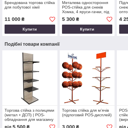
Брендована торгова стійка
Металева одностороння
Підл
для побутової хімії
POS-стійка для снеків
снек
Хомка, 4 яруси-гачки, під
опто
замовлення оптом
11 000
5 300
4 2
₴
₴
Купити
Купити
Подібні товари компанії
Торгова стійка з полицями
Торгова стійка для м’ячів
POS-
(метал + ДСП) | POS-
(підлоговий POS-дисплей)
стій
обладнання для магазину
(вир
замо
5 500
3 000
від
₴
₴
від