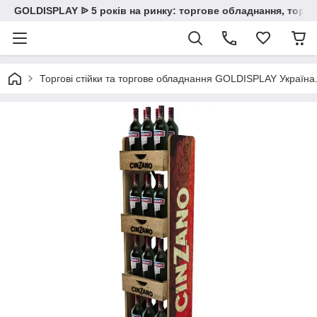
GOLDISPLAY ᐉ 5 років на ринку: торгове обладнання, торгов
Торгові стійки та торгове обладнання GOLDISPLAY Україна. К