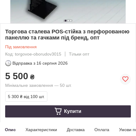
Торгова сталева POS-стійка з перфорованою
панеллю та гачками під бренд, опт
Під замовлення
Код: torgovoe-oborudov3015
Тільки опт
Відправка з
16 серпня 2026
5 500
₴
Мінімальне замовлення — 50 шт.
5 300 ₴
від 100 шт.
Купити
Опис
Характеристики
Доставка
Оплата
Умови п