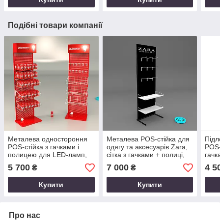
Подібні товари компанії
Металева одностороння
Металева POS-стійка для
Підл
POS-стійка з гачками і
одягу та аксесуарів Zara,
POS-
полицею для LED-ламп,
сітка з гачками + полиці,
гачк
електротоварів під
опт під замовлення
5 700
7 000
4 5
₴
₴
замовлення оптом
Купити
Купити
Про нас