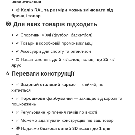
навантаження
🎨
Колір RAL та розміри можна змінювати під
бренд і товар
🎯 Для яких товарів підходить
✔ Спортивні м’ячі (футбол, баскетбол)
✔ Товари в коробковій промо-викладці
✔ Аксесуари для спорту та рітейл-зон
⚖ Навантаження:
до 5 кг/гачок
, полиці:
до 25 кг/
ярус
⭐ Переваги конструкції
✅
Зварний сталевий каркас
— стійкий, не
хитається
✅
Порошкове фарбування
— захищає від корозії та
пошкоджень
✅ Регульоване кріплення гачків по висоті
✅ Можемо адаптувати конструкцію під ваш товар
🎁 Надаємо
безкоштовний 3D-макет до 1 дня