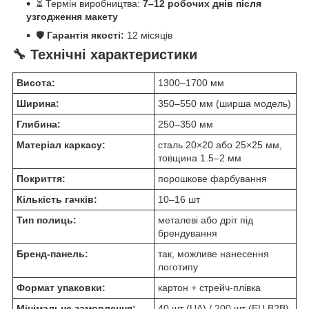
⏳ Термін виробництва:
7–12 робочих днів після
узгодження макету
🛡
Гарантія якості:
12 місяців
🔧 Технічні характеристики
Висота:
1300–1700 мм
Ширина:
350–550 мм (ширша модель)
Глибина:
250–350 мм
Матеріал каркасу:
сталь 20×20 або 25×25 мм,
товщина 1.5–2 мм
Покриття:
порошкове фарбування
Кількість гачків:
10–16 шт
Тип полиць:
металеві або дріт під
брендування
Бренд-панель:
так, можливе нанесення
логотипу
Формат упаковки:
картон + стрейч-плівка
Мінімальне замовлення:
40 шт (UA) / 200 шт (EU B2B)