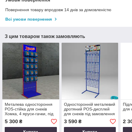
Повернення товару впродовж 14 днів за домовленістю
Всі умови повернення
З цим товаром також замовляють
Металева одностороння
Односторонній металевий
Підл
POS-стійка для снеків
дротяний POS-дисплей
для 
Хомка, 4 яруси-гачки, під
для снеків під замовлення
замовлення оптом
оптом
5 300
3 590
2 3
₴
₴
Купити
Купити