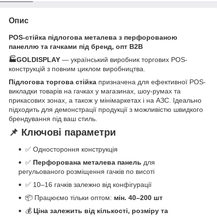
Опис
POS-стійка підлогова металева з перфорованою
панеллю та гачками під бренд, опт B2B
🏭GOLDISPLAY
— український виробник торгових POS-
конструкцій з повним циклом виробництва.
Підлогова торгова стійка
призначена для ефективної POS-
викладки товарів на гачках у магазинах, шоу-румах та
прикасових зонах, а також у мінімаркетах і на АЗС. Ідеально
підходить для демонстрації продукції з можливістю швидкого
брендування під ваш стиль.
📌 Ключові параметри
✅ Одностороння конструкція
✅
Перфорована металева панель
для
регульованого розміщення гачків по висоті
✅ 10–16 гачків залежно від конфігурації
📦 Працюємо тільки оптом:
мін. 40–200 шт
💰
Ціна залежить від кількості, розміру та