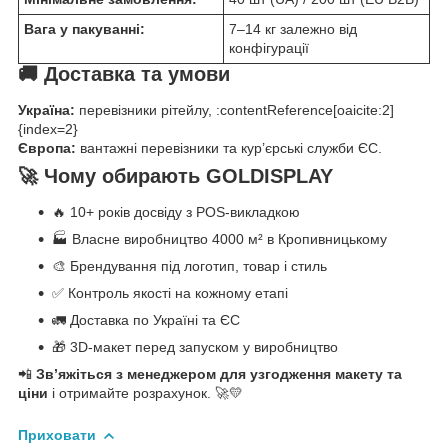
Вага у пакуванні:
7–14 кг залежно від
конфігурації
🚚 Доставка та умови
Україна:
перевізники рітейлу, :contentReference[oaicite:2]
{index=2}
Європа:
вантажні перевізники та кур’єрські служби ЄС.
🚀 Чому обирають GOLDISPLAY
🔥 10+ років досвіду з POS-викладкою
🏭 Власне виробництво 4000 м² в Кропивницькому
🎨 Брендування під логотип, товар і стиль
✅ Контроль якості на кожному етапі
🚛 Доставка по Україні та ЄС
🎁 3D-макет перед запуском у виробництво
📲
Зв’яжіться з менеджером для узгодження макету та
ціни
і отримайте розрахунок. 🚀💛
Приховати